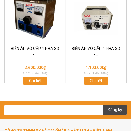
BIẾN ÁP VÔ CẤP 1 PHA SD
BIẾN ÁP VÔ CẤP 1 PHA SD
-...
-...
2.600.000₫
1.100.000₫
GNY: 2.950.000₫
GNY: 1.350.000₫
Chi tiết
Chi tiết
Đăng ký
CÔNG TY TNHH SX VÀ TM ỔNÁP NHẬT LINH - VIỆT NAM