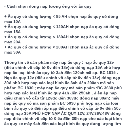
- Cách chọn dong nạp tương ứng với ắc quy
+ Ắc quy có dung lượng < 85 AH chọn nạp ắc quy có dòng 
max 10A
+ Ắc quy có dung lượng < 120AH chọn nạp ắc quy có dòng 
max 15A
+ Ắc quy có dung lượng < 180AH chọn nạp ắc quy có dòng 
max 20A
+ Ắc quy có dung lượng < 200AH chon nạp ắc quy có dòng 
max 30A
Thông tin về sản phẩm máy nạp ắc quy : nạp ắc quy 12v 
(điều chỉnh vô cấp từ 0v đến 18v)có dòng nạp 15A phù hợp 
nạp ắc loại bình ắc quy từ 3ah đến 120ah mã sp: BC 1815 : 
Nạp ắc quy 12v (điều chỉnh vô cấp từ 0v đến 18v) dòng nạp 
30A phù hợp nạp các loại bình ắc 3ah đến 200ah mã sản 
phẩm: BC 1830 ; máy nạp ắc quy mã sản phẩm :BC 3630 phù 
hợp nạp các loại bình ắc quy 4ah đến 250ah , điện áp nạp 
điều chỉnh vô cấp từ 12vdc đến 36vdc dòng nạp 30ah; máy 
nạp ắc quy có mã sản phẩm BC 5030 phù hợp nạp các loại 
bình ắc quy có điện áp nạp điều chỉnh vô cấp từ 0v đến 50v 
dòng nạp 35A PHÙ HỢP NẠP ẮC QUY 12V, 24V,36V,48V dòng 
nạp điều chỉnh vô cấp từ 0,5a đến 30h nạp cho các loại bình 
ắc quy xe máy 4ah đến các loại bình ắc quy dung lượng lớn 