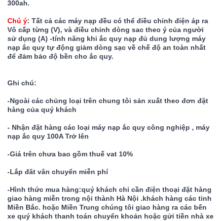
300ah.
Chú ý
: Tất cả các máy nạp đều có thể điều chỉnh điện áp ra 
Vô cấp từng (V), và điều chỉnh dòng sac theo ý của người 
sử dụng (A) -tính năng khi ắc quy nạp đủ dung lượng máy 
nạp ắc quy tự động giảm dòng sạc về chế độ an toàn nhất 
để đảm bảo độ bền cho ắc quy.
Ghi chú:
-Ngoài các chủng loại trên chung tôi sản xuất theo đơn đặt 
hàng của quý khách 
- Nhận đặt hàng các loại máy nạp ắc quy công nghiệp , máy 
nạp ắc quy 100A Trở lên 
-Giá trên chưa bao gồm thuế vat 10%
-Lắp đăt vân chuyển miễn phí
-Hình thức mua hàng:quý khách chỉ cần điện thoại đặt hàng 
giao hàng miễn trong nội thành Hà Nội .khách hàng các tỉnh 
Miền Bắc. hoặc Miền Trung chúng tôi giao hàng ra các bến 
xe quý khách thanh toán chuyển khoản hoặc gửi tiền nhà xe 