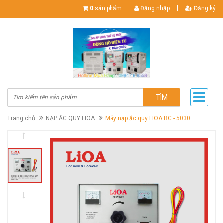
|
0
sản phẩm
Đăng nhập
Đăng ký
TÌM
Trang chủ
NẠP ẮC QUY LIOA
Máy nạp ắc quy LIOA BC - 5030