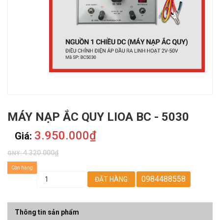
MÁY NẠP ẮC QUY LIOA BC - 5030
3.950.000₫
Giá:
4.320.000₫
GNY:
Còn hàng
0984488558
ĐẶT HÀNG
Thông tin sản phẩm