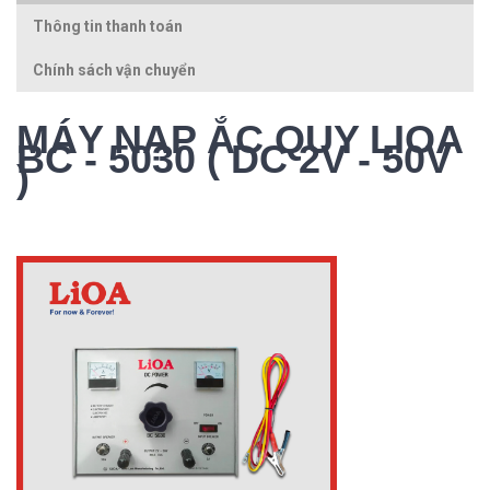
Thông tin thanh toán
Chính sách vận chuyển
MÁY NẠP ẮC QUY LIOA 
BC - 5030 ( DC 2V - 50V 
)