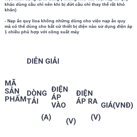
khác dùng cầu chì nên khi bị đứt cầu chì thay thế rất khó 
khăn)
- Nạp ắc quy lioa không những dùng cho việc nạp ắc quy 
mà có thể dùng cho bất cứ thiết bị điện nào sử dụng điện áp 
1 chiều phù hợp với công suất máy
DIỄN GIẢI
MÃ 
ĐIỆN 
SẢN 
DÒNG 
ĐIỆN 
ÁP 
PHẨM
TẢI
ÁP RA
VÀO
GIÁ(VNĐ)
	(A)
(V)
(V)