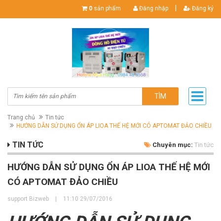
|
0
sản phẩm
Đăng nhập
Đăng ký
TÌM
Trang chủ
Tin tức
HƯỚNG DẪN SỬ DỤNG ỔN ÁP LIOA THẾ HỆ MỚI CÓ APTOMAT ĐẢO CHIỀU
TIN TỨC
Chuyên mục:
Tin tức
HƯỚNG DẪN SỬ DỤNG ỔN ÁP LIOA THẾ HỆ MỚI
CÓ APTOMAT ĐẢO CHIỀU
support Bizweb
|
11:10 29/07/2016