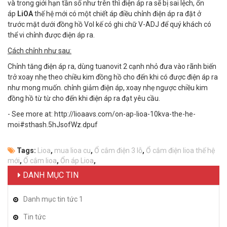
và trong giới hạn tần số như trên thì điện áp ra sẽ bị sai lệch, ổn
áp
LiOA
thế hệ mới có một chiết áp điều chỉnh điện áp ra đặt ở
trước mặt dưới đồng hồ Vol kế có ghi chữ V-ADJ để quý khách có
thể vi chỉnh được điện áp ra.
Cách chỉnh như sau:
Chỉnh tăng điện áp ra, dùng tuanovit 2 cạnh nhỏ đưa vào rãnh biến
trở xoay nhẹ theo chiều kim đồng hồ cho đến khi có được điện áp ra
như mong muốn. chỉnh giảm điện áp, xoay nhẹ ngược chiều kim
đồng hồ từ từ cho đến khi điện áp ra đạt yêu cầu.
- See more at: http://lioaavs.com/on-ap-lioa-10kva-the-he-
moi#sthash.5hJsofWz.dpuf
Tags:
Lioa
,
mua lioa cu
,
Ổ cắm điện 3 lỗ
,
Ổ cắm điện lioa thế hệ
mới
,
Ổ cắm lioa
,
Ổn áp Lioa
,
DANH MỤC TIN
Danh mục tin tức 1
Tin tức