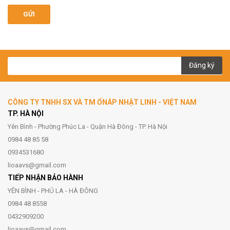
GỬI
Đăng ký
CÔNG TY TNHH SX VÀ TM ỔNÁP NHẬT LINH - VIỆT NAM
TP. HÀ NỘI
Yên Bình - Phường Phúc La - Quận Hà Đông - TP. Hà Nội
0984 48 85 58
0934531680
lioaavs@gmail.com
TIẾP NHẬN BẢO HÀNH
YÊN BÌNH - PHÚ LA - HÀ ĐÔNG
0984 48 8558
0432909200
lioaavs@gmail.com