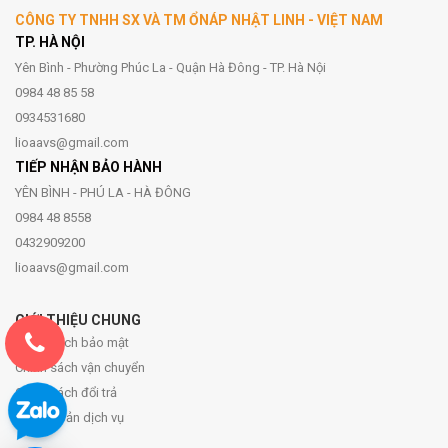
CÔNG TY TNHH SX VÀ TM ỔNÁP NHẬT LINH - VIỆT NAM
TP. HÀ NỘI
Yên Bình - Phường Phúc La - Quận Hà Đông - TP. Hà Nội
0984 48 85 58
0934531680
lioaavs@gmail.com
TIẾP NHẬN BẢO HÀNH
YÊN BÌNH - PHÚ LA - HÀ ĐÔNG
0984 48 8558
0432909200
lioaavs@gmail.com
GIỚI THIỆU CHUNG
Chính sách bảo mật
Chính sách vận chuyển
Chính sách đổi trả
Điều khoản dịch vụ