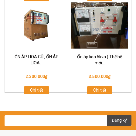
ỔN ÁP LIOA CŨ , ỔN ÁP
Ổn áp lioa 5kva ( Thế hệ
LIOA...
mới...
2.300.000₫
3.500.000₫
Chi tiết
Chi tiết
Đăng ký