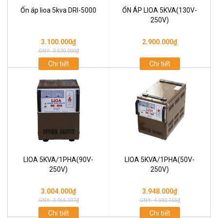
Ổn áp lioa 5kva DRI-5000
ỔN ÁP LIOA 5KVA(130V-
250V)
3.100.000₫
2.900.000₫
GNY: 3.630.000₫
Chi tiết
Chi tiết
LIOA 5KVA/1PHA(90V-
LIOA 5KVA/1PHA(50V-
250V)
250V)
3.004.000₫
3.948.000₫
GNY: 3.465.597₫
GNY: 4.592.155₫
Chi tiết
Chi tiết