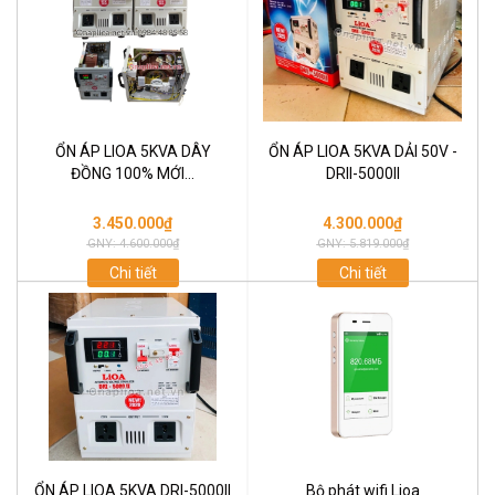
ỔN ÁP LIOA 5KVA DÂY
ỔN ÁP LIOA 5KVA DẢI 50V -
ĐỒNG 100% MỚI...
DRII-5000II
3.450.000₫
4.300.000₫
GNY: 4.600.000₫
GNY: 5.819.000₫
Chi tiết
Chi tiết
ỔN ÁP LIOA 5KVA DRI-5000II
Bộ phát wifi Lioa