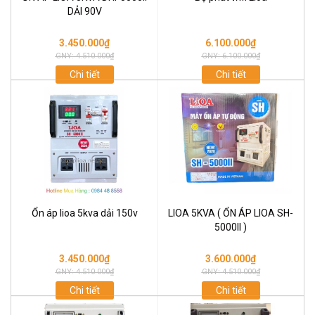
DẢI 90V
3.450.000₫
6.100.000₫
GNY: 4.510.000₫
GNY: 6.100.000₫
Chi tiết
Chi tiết
Ổn áp lioa 5kva dải 150v
LIOA 5KVA ( ỔN ÁP LIOA SH-
5000II )
3.450.000₫
3.600.000₫
GNY: 4.510.000₫
GNY: 4.510.000₫
Chi tiết
Chi tiết