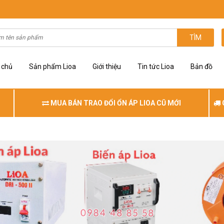
TÌM
 chủ
Sản phẩm Lioa
Giới thiệu
Tin tức Lioa
Bản đồ
MUA BÁN TRAO ĐỔI ỔN ÁP LIOA CŨ MỚI