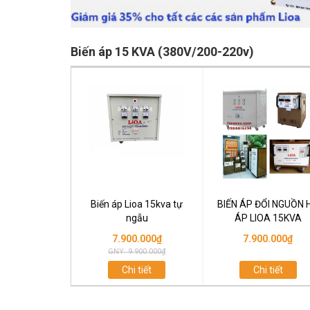
Biến áp 15 KVA (380V/200-220v)
Biến áp Lioa 15kva tự
BIẾN ÁP ĐỔI NGUỒN 
ngẫu
ÁP LIOA 15KVA
7.900.000₫
7.900.000₫
GNY: 9.900.000₫
Chi tiết
Chi tiết