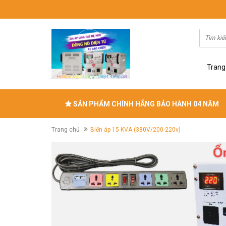
Trang
SẢN PHẨM CHÍNH HÃNG BẢO HÀNH 04 NĂM
Trang chủ
Biến áp 15 KVA (380V/200-220v)