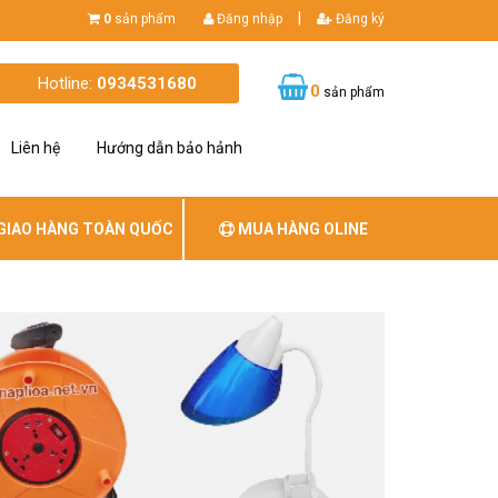
|
0
sản phẩm
Đăng nhập
Đăng ký
Hotline:
0934531680
0
sản phẩm
Liên hệ
Hướng dẫn bảo hảnh
GIAO HÀNG TOÀN QUỐC
MUA HÀNG OLINE