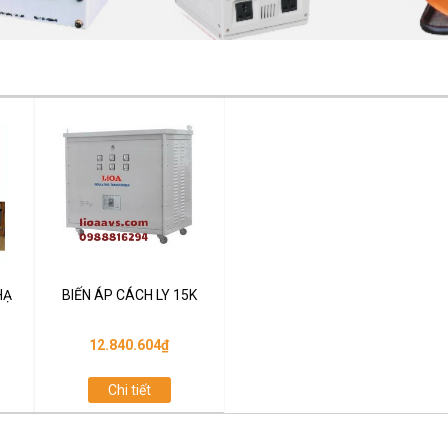
HẠ
BIẾN ÁP CÁCH LY 15K
12.840.604₫
Chi tiết