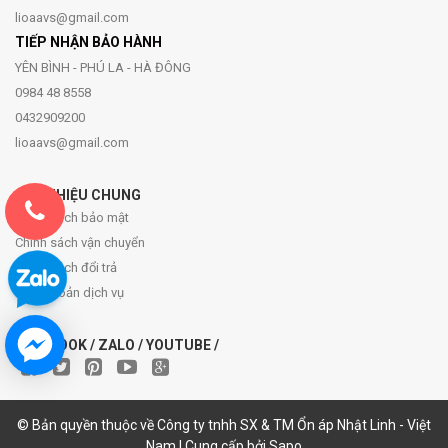
lioaavs@gmail.com
TIẾP NHẬN BẢO HÀNH
YÊN BÌNH - PHÚ LA - HÀ ĐÔNG
0984 48 8558
0432909200
lioaavs@gmail.com
GIỚI THIỆU CHUNG
Chính sách bảo mật
Chính sách vận chuyển
Chính sách đổi trả
Điều khoản dịch vụ
FACEBOOK / ZALO / YOUTUBE /
© Bản quyền thuộc về Công ty tnhh SX & TM Ổn áp Nhật Linh - Việt
Nam | Cung cấp bởi Sapo