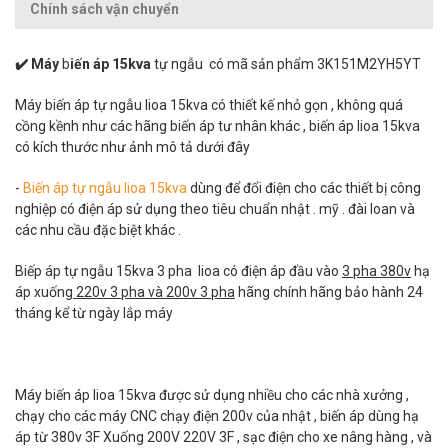
Chính sách vận chuyển
✔️ Máy
b
iến áp 15kva
tự ngẫu có mã sản phẩm 3K151M2YH5YT
Máy biến áp tự ngẫu lioa 15kva có thiết kế nhỏ gọn , không quá
cồng kềnh như các hãng biến áp tư nhân khác , biến áp lioa 15kva
có kích thước như ảnh mô tả dưới đây
-
Biến áp tự ngẫu lioa 15kva
dùng để đổi điện cho các thiết bị công
nghiệp có điện áp sử dụng theo tiêu chuẩn nhật . mỹ . đài loan và
các nhu cầu đặc biệt khác .
Biếp áp tự ngẫu 15kva 3 pha lioa có điện áp đầu vào
3 pha 380v
hạ
áp xuống
220v 3 pha và 200v 3 pha
hãng chính hãng bảo hành 24
tháng kể từ ngày lắp máy
Máy biến áp lioa 15kva được sử dụng nhiều cho các nhà xưởng ,
chạy cho các máy CNC chạy điện 200v của nhật , biến áp dùng hạ
áp từ 380v 3F Xuống 200V 220V 3F , sạc điện cho xe nâng hàng , và