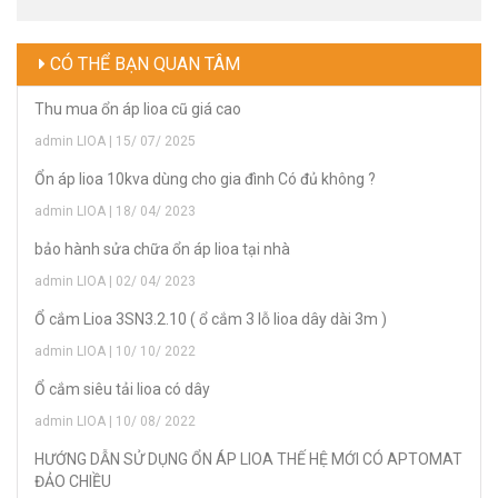
CÓ THỂ BẠN QUAN TÂM
Thu mua ổn áp lioa cũ giá cao
admin LIOA | 15/ 07/ 2025
Ổn áp lioa 10kva dùng cho gia đình Có đủ không ?
admin LIOA | 18/ 04/ 2023
bảo hành sửa chữa ổn áp lioa tại nhà
admin LIOA | 02/ 04/ 2023
Ổ cắm Lioa 3SN3.2.10 ( ổ cắm 3 lỗ lioa dây dài 3m )
admin LIOA | 10/ 10/ 2022
Ổ cắm siêu tải lioa có dây
admin LIOA | 10/ 08/ 2022
HƯỚNG DẪN SỬ DỤNG ỔN ÁP LIOA THẾ HỆ MỚI CÓ APTOMAT
ĐẢO CHIỀU