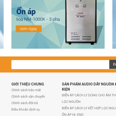
Đ
GIỚI THIỆU CHUNG
SẢN PHẨM AUDIO DÂY NGUỒN 
KIỆN
Chính sách bảo mật
BIẾN ÁP CÁCH LY DÙNG CHO ÂM T
Chính sách vận chuyển
LỌC NGUỒN
Chính sách đổi trả
BIẾN ÁP CÁCH LY KẾT HỢP LỌC NG
Điều khoản dịch vụ
ỔN ÁP HI- END