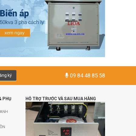
09 84 48 85 58
ăng ký
& PHỤ
HỖ TRỢ TRƯỚC VÀ SAU MUA HÀNG
HANH
UỒN