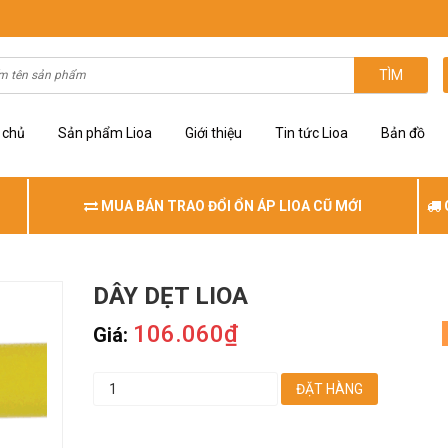
TÌM
 chủ
Sản phẩm Lioa
Giới thiệu
Tin tức Lioa
Bản đồ
MUA BÁN TRAO ĐỔI ỔN ÁP LIOA CŨ MỚI
DÂY DẸT LIOA
106.060₫
Giá:
ĐẶT HÀNG