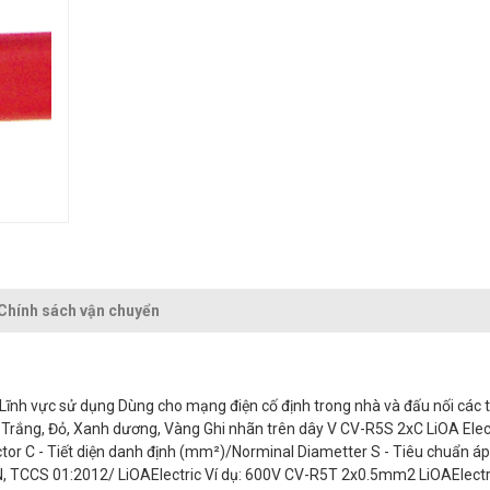
Chính sách vận chuyển
nh vực sử dụng Dùng cho mạng điện cố định trong nhà và đấu nối các th
 Trắng, Đỏ, Xanh dương, Vàng Ghi nhãn trên dây V CV-R5S 2xC LiOA Elec
ctor C - Tiết diện danh định (mm²)/Norminal Diametter S - Tiêu chuẩn á
, TCCS 01:2012/ LiOAElectric Ví dụ: 600V CV-R5T 2x0.5mm2 LiOAElectr