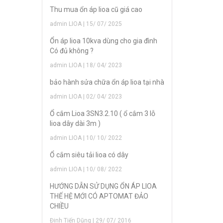
Thu mua ổn áp lioa cũ giá cao
admin LIOA | 15/ 07/ 2025
Ổn áp lioa 10kva dùng cho gia đình
Có đủ không ?
admin LIOA | 18/ 04/ 2023
bảo hành sửa chữa ổn áp lioa tại nhà
admin LIOA | 02/ 04/ 2023
Ổ cắm Lioa 3SN3.2.10 ( ổ cắm 3 lỗ
lioa dây dài 3m )
admin LIOA | 10/ 10/ 2022
Ổ cắm siêu tải lioa có dây
admin LIOA | 10/ 08/ 2022
HƯỚNG DẪN SỬ DỤNG ỔN ÁP LIOA
THẾ HỆ MỚI CÓ APTOMAT ĐẢO
CHIỀU
Đinh Tiến Dũng | 29/ 07/ 2016