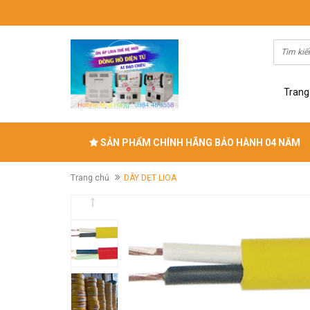
Trang
SẢN PHẨM CHÍNH HÃNG BẢO HÀNH 04 NĂM
Trang chủ
DÂY DẸT LIOA