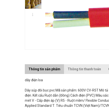
Thông tin sản phẩm
Thông tin thanh toán
dây điện loa
Dây súp đôi bọc pvc Mã sản phẩm: 600V CV-R5T Mô tả Lĩ
điện. Kết cấu Ruột dẫn (Đồng) Cách điện (PVC) Màu sắc
mét V - Cấp điện áp (V) R5 - Ruột mềm/ Flexible Condu
Applied Standard T: Tiêu chuẩn TCVN (Việt Nam)/TCVN