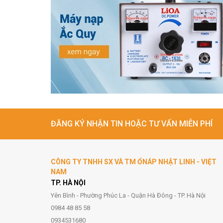
ĐĂNG KÝ NHẬN TIN HOẶC TƯ VẤN MIỄN PHÍ
CÔNG TY TNHH SX VÀ TM ỔNÁP NHẬT LINH - VIỆT
NAM
TP. HÀ NỘI
Yên Bình - Phường Phúc La - Quận Hà Đông - TP. Hà Nội
0984 48 85 58
0934531680