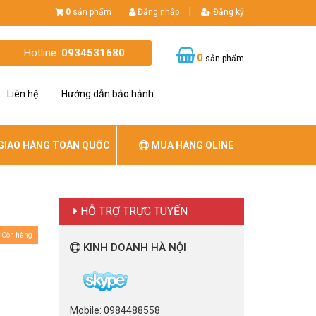
|
0
sản phẩm
Đăng nhập
Đăng ký
Hotline:
0934531680
0
sản phẩm
Liên hệ
Hướng dẫn bảo hảnh
GIAO HÀNG TOÀN QUỐC
MUA HÀNG OLINE
HỖ TRỢ TRỰC TUYẾN
Còn hàng
KINH DOANH HÀ NỘI
Mobile: 0984488558