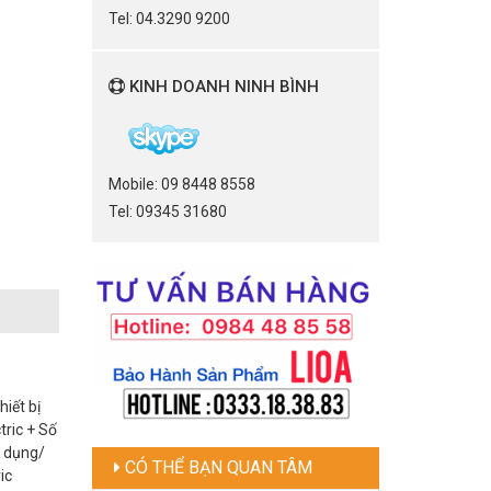
Tel: 04.3290 9200
KINH DOANH NINH BÌNH
Mobile: 09 8448 8558
Tel: 09345 31680
iết bị
tric + Số
p dụng/
CÓ THỂ BẠN QUAN TÂM
ic