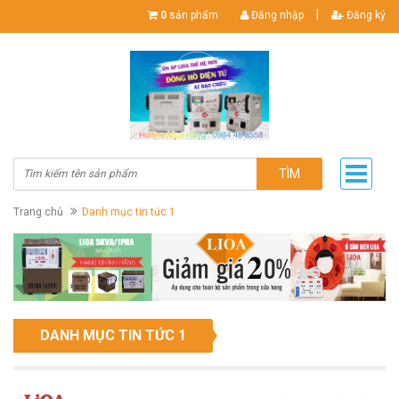
|
0
sản phẩm
Đăng nhập
Đăng ký
TÌM
Trang chủ
Danh mục tin tức 1
DANH MỤC TIN TỨC 1