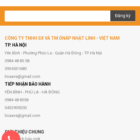
Đăng ký
CÔNG TY TNHH SX VÀ TM ỔNÁP NHẬT LINH - VIỆT NAM
TP. HÀ NỘI
Yên Bình - Phường Phúc La - Quận Hà Đông - TP. Hà Nội
0984 48 85 58
0934531680
lioaavs@gmail.com
TIẾP NHẬN BẢO HÀNH
YÊN BÌNH - PHÚ LA - HÀ ĐÔNG
0984 48 8558
0432909200
lioaavs@gmail.com
GIỚI THIỆU CHUNG
Chính sách bảo mật