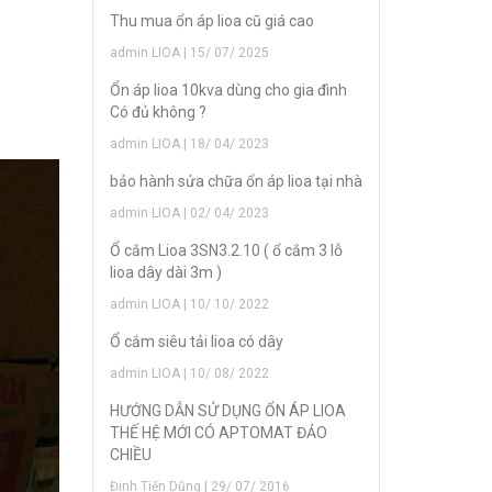
Thu mua ổn áp lioa cũ giá cao
admin LIOA | 15/ 07/ 2025
Ổn áp lioa 10kva dùng cho gia đình
Có đủ không ?
admin LIOA | 18/ 04/ 2023
bảo hành sửa chữa ổn áp lioa tại nhà
admin LIOA | 02/ 04/ 2023
Ổ cắm Lioa 3SN3.2.10 ( ổ cắm 3 lỗ
lioa dây dài 3m )
admin LIOA | 10/ 10/ 2022
Ổ cắm siêu tải lioa có dây
admin LIOA | 10/ 08/ 2022
HƯỚNG DẪN SỬ DỤNG ỔN ÁP LIOA
THẾ HỆ MỚI CÓ APTOMAT ĐẢO
CHIỀU
Đinh Tiến Dũng | 29/ 07/ 2016