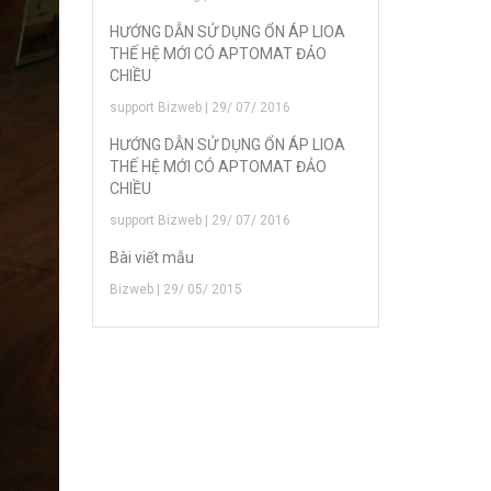
HƯỚNG DẪN SỬ DỤNG ỔN ÁP LIOA
THẾ HỆ MỚI CÓ APTOMAT ĐẢO
CHIỀU
support Bizweb | 29/ 07/ 2016
HƯỚNG DẪN SỬ DỤNG ỔN ÁP LIOA
THẾ HỆ MỚI CÓ APTOMAT ĐẢO
CHIỀU
support Bizweb | 29/ 07/ 2016
Bài viết mẫu
Bizweb | 29/ 05/ 2015