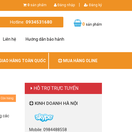
|
0
sản phẩm
Đăng nhập
Đăng ký
Hotline:
0934531680
0
sản phẩm
Liên hệ
Hướng dẫn bảo hảnh
GIAO HÀNG TOÀN QUỐC
MUA HÀNG OLINE
HỖ TRỢ TRỰC TUYẾN
Còn hàng
KINH DOANH HÀ NỘI
g các
Mobile: 0984488558