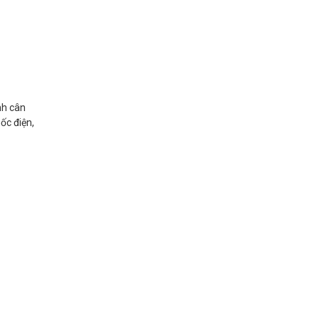
nh cân
ốc điện,