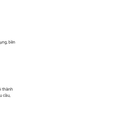
dụng, bền
ội thành
u cầu,