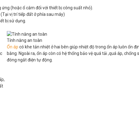
 ứng (hoặc ổ cắm đối với thiết bị công suất nhỏ).
 (Tại vị trí tiếp đất ở phía sau máy)
ết bị sử dụng.
Tính năng an toàn
Ổn áp
có khe tản nhiệt ở hai bên giúp nhiệt độ trong ổn áp luôn ổn đị
óc
bằng. Ngoài ra, ổn áp còn có hệ thống bảo vệ quá tải ,quá áp, chống s
đóng ngắt điện tự động.
ấp,
ất