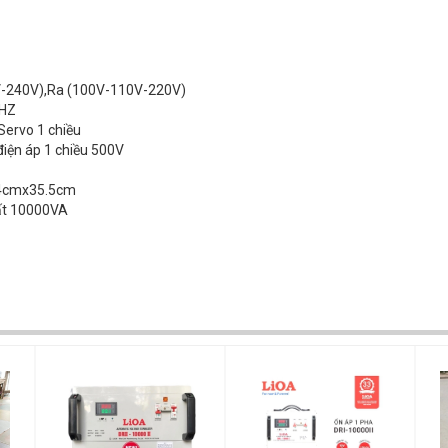
V-240V),Ra (100V-110V-220V)
HZ
Servo 1 chiều
điện áp 1 chiều 500V
4cmx35.5cm
ất 10000VA