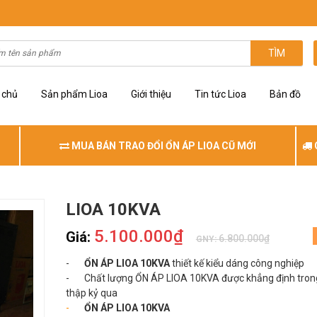
TÌM
 chủ
Sản phẩm Lioa
Giới thiệu
Tin tức Lioa
Bản đồ
MUA BÁN TRAO ĐỔI ỔN ÁP LIOA CŨ MỚI
LIOA 10KVA
5.100.000₫
Giá:
6.800.000₫
GNY:
-
ỔN ÁP LIOA 10KVA
thiết kế kiểu dáng công nghiệp
- Chất lượng
ỔN ÁP LIOA 10KVA được khẳng định tron
thập kỷ qua
-
ỔN ÁP LIOA 10KVA