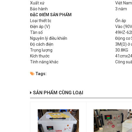
Xuất xứ
Việt Nam
Bảo hành
3 năm
ĐẶC ĐIỂM SẢN PHẨM
Loại thiết bị
Ổn áp
Điện áp (V)
Vào (90
Tần số
49HZ-62
Nguyên lý điều khiển
Động cơ 
Độ cách điện
3M(Ω) ở 
Trọng lượng
30.8KG
Kích thước
41cmx2
Tính năng khác
Công su
Tags:
SẢN PHẨM CÙNG LOẠI