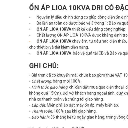
ỔN ÁP LIOA 10KVA DRI CÓ ĐẶC
- Nguyên lý điều chỉnh động cơ giúp dòng điện ổn định 
- Ba lần an toàn do được bảo vệ 3 trong 1: Bảo vệ quá 
-
ỔN ÁP LIOA 10KVA
thiết kế kiểu dáng công nghiệp
- Chất lượng
ỔN ÁP LIOA 10KVA được khẳng định tro
-
ỔN ÁP LIOA 10KVA
chạy êm, tự tiêu hao điện thấp, 
cho thiết bị và tiết kiệm điện năng.
-
ỔN ÁP LIOA 10KVA
bảo vệ quá tải CB và Bảo vệ qu
GHI CHÚ:
- Giá trên đã có khuyến mãi, chưa bao gồm thuế VAT 1
-
Chất lượng:
hàng mới 100%.
-
Hình thức giao hàng
: chỉ cần đặt mua qua điện thoại,
không quá 15Km). Đối với khách hàng ngoại tỉnh, quý khá
nhà xe thanh toán và chúng tôi giao hàng.
-
Lắp đặt:
Miễn phí lắp đặt máy ổn áp, máy biến áp.
-
Thanh toán:
100% sau khi giao hàng.
-
Bảo hành:
36 tháng kể từ ngày giao hàng, trong vòng 