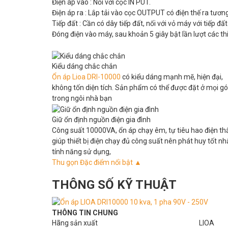
Điện áp vào : Nối với cọc IN PUT.
Điện áp ra : Lắp tải vào cọc OUTPUT có điện thế ra tương
Tiếp đất : Cần có dây tiếp đất, nối với vỏ máy với tiếp đất
Đóng điện vào máy, sau khoản 5 giây bật lần lượt các thi
Kiểu dáng chắc chắn
Ổn áp Lioa DRI-10000
có kiểu dáng mạnh mẽ, hiện đại,
không tốn diện tích. Sản phẩm có thể được đặt ở mọi g
trong ngôi nhà bạn
Giữ ổn định nguồn điện gia đình
Công suất 10000VA, ổn áp chạy êm, tự tiêu hao điện th
giúp thiết bị điện chạy đủ công suất nên phát huy tốt nh
tính năng sử dụng,
Thu gọn Đặc điểm nổi bật ▲
THÔNG SỐ KỸ THUẬT
THÔNG TIN CHUNG
Hãng sản xuất
LIOA