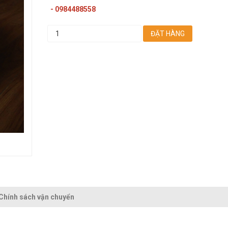
- 0984488558
ĐẶT HÀNG
Chính sách vận chuyển