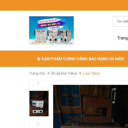
Trang
SẢN PHẨM CHÍNH HÃNG BẢO HÀNH 04 NĂM
Trang chủ
Ổn áp lioa 10kva
Lioa 10kva