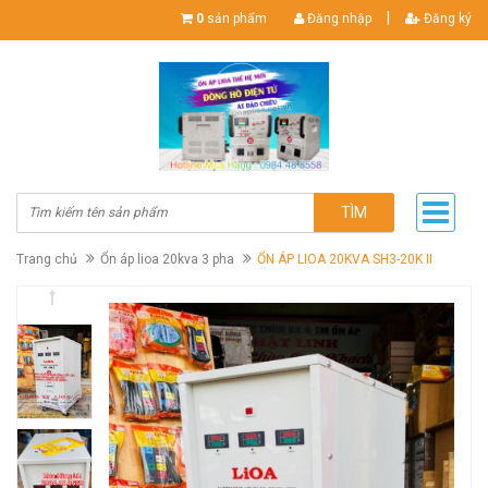
|
0
sản phẩm
Đăng nhập
Đăng ký
TÌM
Trang chủ
Ổn áp lioa 20kva 3 pha
ỔN ÁP LIOA 20KVA SH3-20K II