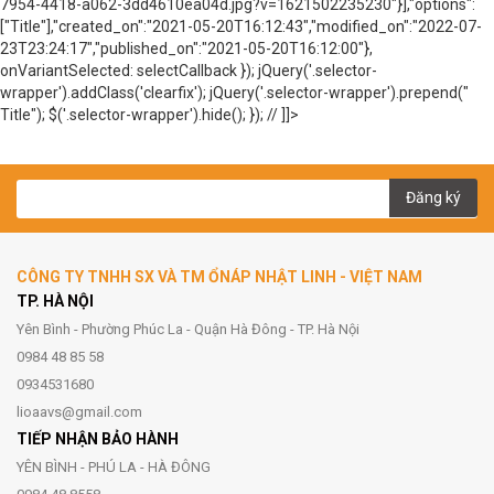
7954-4418-a062-3dd4610ea04d.jpg?v=1621502235230"}],"options":
["Title"],"created_on":"2021-05-20T16:12:43","modified_on":"2022-07-
23T23:24:17","published_on":"2021-05-20T16:12:00"},
onVariantSelected: selectCallback }); jQuery('.selector-
wrapper').addClass('clearfix'); jQuery('.selector-wrapper').prepend("
Title
"); $('.selector-wrapper').hide(); }); // ]]>
Đăng ký
CÔNG TY TNHH SX VÀ TM ỔNÁP NHẬT LINH - VIỆT NAM
TP. HÀ NỘI
Yên Bình - Phường Phúc La - Quận Hà Đông - TP. Hà Nội
0984 48 85 58
0934531680
lioaavs@gmail.com
TIẾP NHẬN BẢO HÀNH
YÊN BÌNH - PHÚ LA - HÀ ĐÔNG