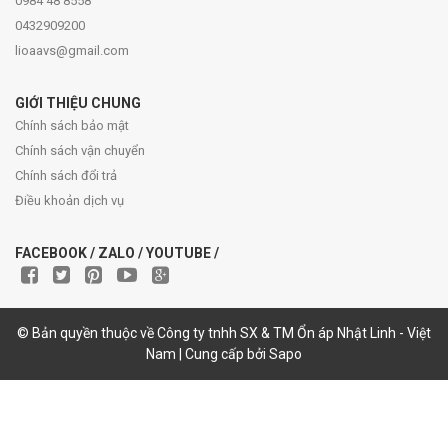
0984 48 8558
0432909200
lioaavs@gmail.com
GIỚI THIỆU CHUNG
Chính sách bảo mật
Chính sách vận chuyển
Chính sách đổi trả
Điều khoản dịch vụ
FACEBOOK / ZALO / YOUTUBE /
© Bản quyền thuộc về Công ty tnhh SX & TM Ổn áp Nhật Linh - Việt
Nam | Cung cấp bởi Sapo