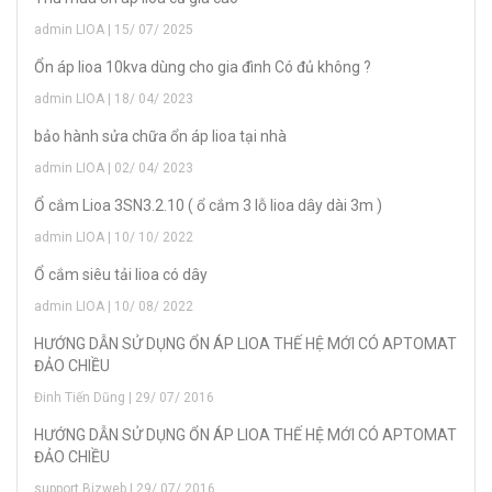
admin LIOA | 15/ 07/ 2025
Ổn áp lioa 10kva dùng cho gia đình Có đủ không ?
admin LIOA | 18/ 04/ 2023
bảo hành sửa chữa ổn áp lioa tại nhà
admin LIOA | 02/ 04/ 2023
Ổ cắm Lioa 3SN3.2.10 ( ổ cắm 3 lỗ lioa dây dài 3m )
admin LIOA | 10/ 10/ 2022
Ổ cắm siêu tải lioa có dây
admin LIOA | 10/ 08/ 2022
HƯỚNG DẪN SỬ DỤNG ỔN ÁP LIOA THẾ HỆ MỚI CÓ APTOMAT
ĐẢO CHIỀU
Đinh Tiến Dũng | 29/ 07/ 2016
HƯỚNG DẪN SỬ DỤNG ỔN ÁP LIOA THẾ HỆ MỚI CÓ APTOMAT
ĐẢO CHIỀU
support Bizweb | 29/ 07/ 2016