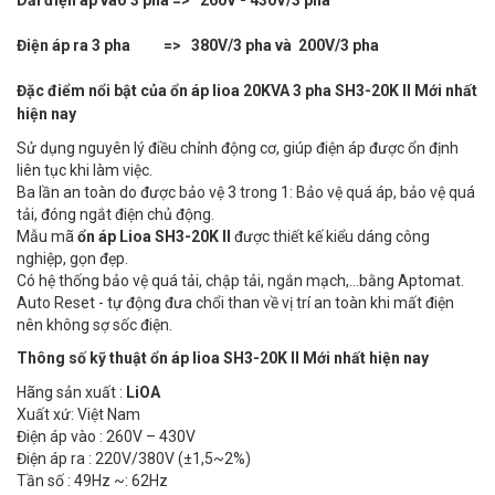
Dải điện áp vào 3 pha => 260V - 430V/3 pha
Điện áp ra 3 pha => 380V/3 pha và 200V/3 pha
Đặc điểm nổi bật của ổn áp lioa 20KVA 3 pha SH3-20K II Mới nhất
hiện nay
Sử dụng nguyên lý điều chỉnh động cơ, giúp điện áp được ổn định
liên tục khi làm việc.
Ba lần an toàn do được bảo vệ 3 trong 1: Bảo vệ quá áp, bảo vệ quá
tải, đóng ngắt điện chủ động.
Mẫu mã
ổn áp Lioa SH3-20K II
được thiết kế kiểu dáng công
nghiệp, gọn đẹp.
Có hệ thống bảo vệ quá tải, chập tải, ngắn mạch,…bằng Aptomat.
Auto Reset - tự động đưa chổi than về vị trí an toàn khi mất điện
nên không sợ sốc điện.
Thông số kỹ thuật ổn áp lioa SH3-20K II Mới nhất hiện nay
Hãng sản xuất :
LiOA
Xuất xứ: Việt Nam
Điện áp vào : 260V – 430V
Điện áp ra : 220V/380V (±1,5~2%)
Tần số : 49Hz ~: 62Hz