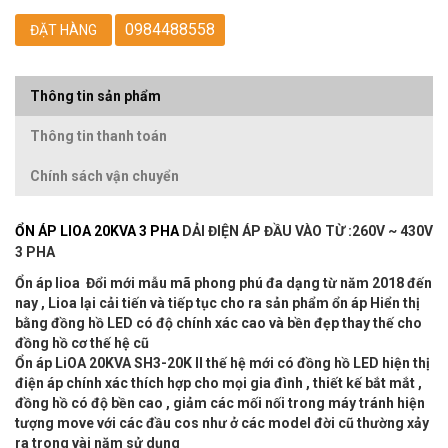
0984488558
ĐẶT HÀNG
Thông tin sản phẩm
Thông tin thanh toán
Chính sách vận chuyển
ỔN ÁP LIOA 20KVA 3 PHA
DẢI ĐIỆN ÁP ĐẦU VÀO TỪ :260V ~ 430V
3 PHA
Ổn áp lioa Đổi mới mẫu mã phong phú đa dạng từ năm 2018 đến
nay , Lioa lại cải tiến và tiếp tục cho ra sản phẩm ổn áp Hiển thị
bằng đồng hồ LED có độ chính xác cao và bền đẹp thay thế cho
đồng hồ cơ thế hệ cũ
Ổn áp LiOA 20KVA SH3-20K II thế hệ mới có đồng hồ LED hiện thị
điện áp chính xác thích hợp cho mọi gia đình , thiết kế bắt mắt ,
đồng hồ có độ bền cao , giảm các mối nối trong máy tránh hiện
tượng move với các đầu cos như ở các model đời cũ thường xảy
ra trong vài năm sử dụng