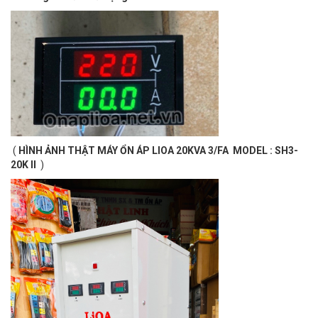
(
HÌNH ẢNH THẬT MÁY ỔN ÁP LIOA 20KVA 3/FA MODEL : SH3-
20K II
)