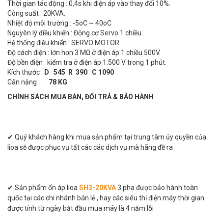
Thời gian tác động : 0,4s khi điện áp vào thay đổi 10%.
Công suất : 20KVA.
Nhiệt độ môi trường : -5oC ~ 40oC
Nguyên lý điều khiển : Động cơ Servo 1 chiều.
Hệ thống điều khiển : SERVO MOTOR.
Độ cách điện : lớn hơn 3 MΩ ở điện áp 1 chiều 500V.
Độ bền điện : kiểm tra ở điện áp 1.500 V trong 1 phút.
Kích thước :
D 545 R 390 C 1090
Cân nặng :
78 KG
CHÍNH SÁCH MUA BÁN, ĐỔI TRẢ & BẢO HÀNH
✔ Quý khách hàng khi mua sản phẩm tại trung tâm ủy quyền của
lioa sẽ được phục vụ tất các các dịch vụ mà hãng đề ra
✔ Sản phẩm ổn áp lioa
SH
3-20KVA
3 pha được bảo hành toàn
quốc tại các chi nhánh bán lẻ , hay các siêu thị điện máy thời gian
được tính từ ngày bắt đầu mua máy là 4 năm lỗi