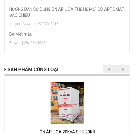
HƯỚNG DẪN SỬ DỤNG ỔN ÁP LIOA THẾ HỆ MỚI CÓ APTOMAT
ĐẢO CHIỀU
support Bizweb | 29/ 07/ 2016
Bài viết mẫu
Bizweb | 29/ 05/ 2015
SẢN PHẨM CÙNG LOẠI
ỔN ÁP LIOA 20KVA SH3-20K II