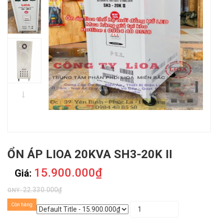
ỔN ÁP LIOA 20KVA SH3-20K II
15.900.000₫
Giá:
22.330.000₫
GNY:
Còn hàng