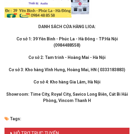
DANH SÁCH CỬA HÀNG LIOA:
Cơ sở 1: 39 Yên Bình - Phúc La - Hà Đông - TP.Hà Nội
(0984488558)
Cơ sở 2: Tam trinh - Hoàng Mai - Hà Nội
Cơ sở 3: Kho hàng Vĩnh Hưng, Hoàng Mai, HN ( 0333183883)
Cơ sở 4: Kho hàng Gia Lâm, Hà Nội
Showroom: Time City, Royal City, Savico Long Biên, Cát Bi Hải
Phòng, Vincom Thanh H
Tags:
HỖ TRỢ TRỰC TUYẾN