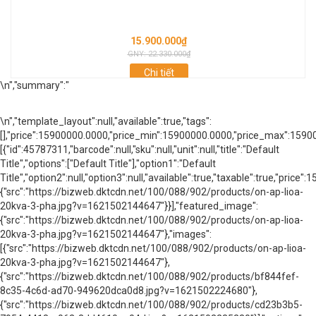
15.900.000₫
GNY: 22.330.000₫
Chi tiết
\n
","summary":"
\n
","template_layout":null,"available":true,"tags":
[],"price":15900000.0000,"price_min":15900000.0000,"price_max":159
[{"id":45787311,"barcode":null,"sku":null,"unit":null,"title":"Default
Title","options":["Default Title"],"option1":"Default
Title","option2":null,"option3":null,"available":true,"taxable":true,"
{"src":"https://bizweb.dktcdn.net/100/088/902/products/on-ap-lioa-
20kva-3-pha.jpg?v=1621502144647"}}],"featured_image":
{"src":"https://bizweb.dktcdn.net/100/088/902/products/on-ap-lioa-
20kva-3-pha.jpg?v=1621502144647"},"images":
[{"src":"https://bizweb.dktcdn.net/100/088/902/products/on-ap-lioa-
20kva-3-pha.jpg?v=1621502144647"},
{"src":"https://bizweb.dktcdn.net/100/088/902/products/bf844fef-
8c35-4c6d-ad70-949620dca0d8.jpg?v=1621502224680"},
{"src":"https://bizweb.dktcdn.net/100/088/902/products/cd23b3b5-