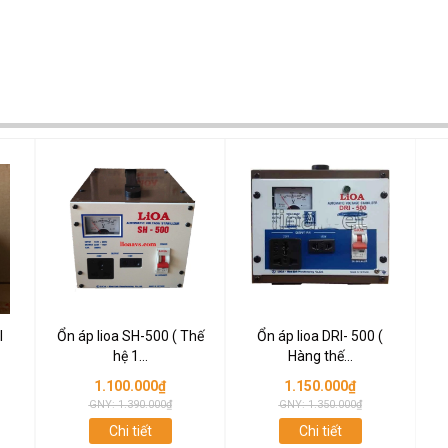
I
Ổn áp lioa SH-500 ( Thế
Ổn áp lioa DRI- 500 (
hệ 1...
Hàng thế...
1.100.000₫
1.150.000₫
GNY: 1.390.000₫
GNY: 1.350.000₫
Chi tiết
Chi tiết