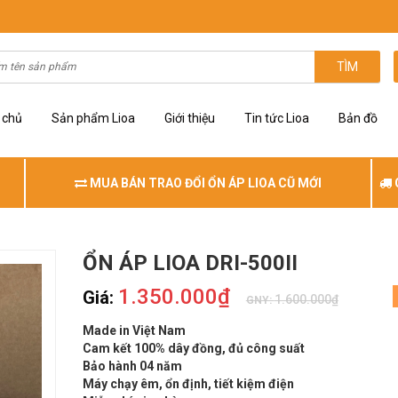
TÌM
 chủ
Sản phẩm Lioa
Giới thiệu
Tin tức Lioa
Bản đồ
MUA BÁN TRAO ĐỔI ỔN ÁP LIOA CŨ MỚI
ỔN ÁP LIOA DRI-500II
1.350.000₫
Giá:
1.600.000₫
GNY:
Made in Việt Nam
Cam kết 100% dây đồng, đủ công suất
Bảo hành 04 năm
Máy chạy êm, ổn định, tiết kiệm điện