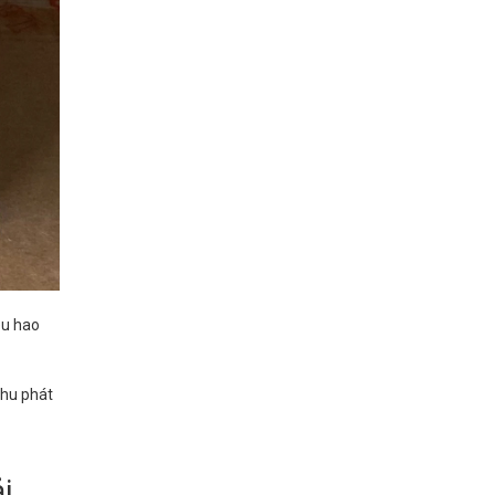
êu hao
thu phát
i