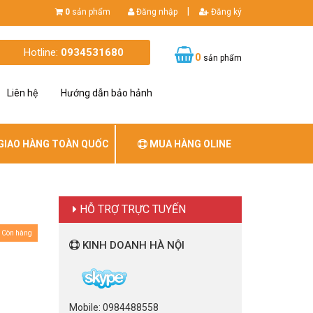
|
0
sản phẩm
Đăng nhập
Đăng ký
Hotline:
0934531680
0
sản phẩm
Liên hệ
Hướng dẫn bảo hảnh
GIAO HÀNG TOÀN QUỐC
MUA HÀNG OLINE
HỖ TRỢ TRỰC TUYẾN
Còn hàng
KINH DOANH HÀ NỘI
Mobile: 0984488558