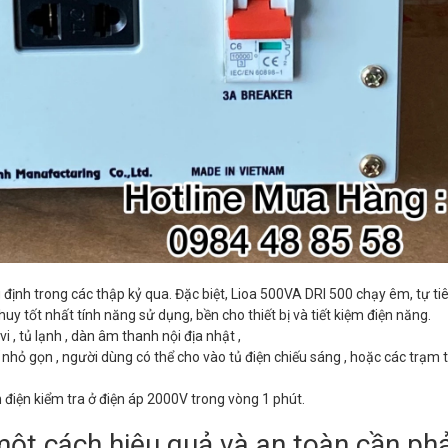
định trong các thập kỷ qua. Đặc biệt, Lioa 500VA DRI 500 chạy êm, tự ti
huy tốt nhất tính năng sử dụng, bền cho thiết bị và tiết kiệm điện năng.
i , tủ lạnh , dàn âm thanh nội địa nhật ,
ế nhỏ gọn , người dùng có thể cho vào tủ điện chiếu sáng , hoặc các trạm 
 điện kiểm tra ở điện áp 2000V trong vòng 1 phút.
ột cách hiệu quả và an toàn cần phả