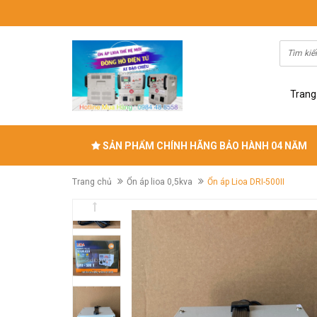
Trang
SẢN PHẨM CHÍNH HÃNG BẢO HÀNH 04 NĂM
Trang chủ
Ổn áp lioa 0,5kva
Ổn áp Lioa DRI-500II