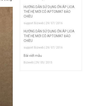
HƯỚNG DẪN SỬ DỤNG ỔN ÁP LIOA
THẾ HỆ MỚI CÓ APTOMAT ĐẢO
CHIỀU
support Bizweb | 29/ 07/ 2016
HƯỚNG DẪN SỬ DỤNG ỔN ÁP LIOA
THẾ HỆ MỚI CÓ APTOMAT ĐẢO
CHIỀU
support Bizweb | 29/ 07/ 2016
Bài viết mẫu
Bizweb | 29/ 05/ 2015