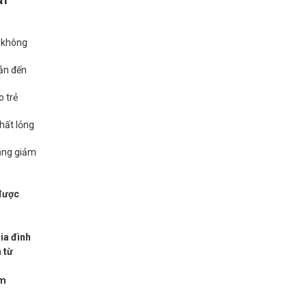
, không
dẫn đến
o trẻ
hất lỏng
cũng giảm
 được
ia đình
h từ
êm