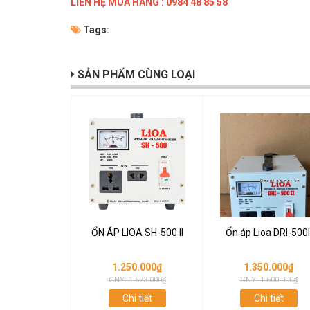
LIÊN HỆ MUA HÀNG : 0984 48 85 58
Tags:
SẢN PHẨM CÙNG LOẠI
ỔN ÁP LIOA SH-500 II
Ổn áp Lioa DRI-500I
1.250.000₫
1.350.000₫
GNY: 1.573.000₫
GNY: 1.600.000₫
Chi tiết
Chi tiết