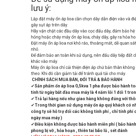
lưu ý:
Lắp đặt máy ổn áp lioa cần chọn dây dẫn điện vào và đi
gây sụt áp trên dây.
Hãy vặn chặt các đầu dây vào cọc đấu dây, đảm bảo hệ th
hỏng hoặc cháy máy ổn áp lioa, cháy dây, gây ra hỏa hoạ
Đặt máy ổn áp lioa nơi khô ráo, thoáng mát, dễ quan sát,
nhỏ.
Để đảm bảo an toàn khi sử dụng, nên đấu dây tiếp đất c
khác vào máy.
Máy ổn áp lioa chỉ cải thiện điện áp chứ bản thân không
theo. Khi đó cần giảm tải để tránh quá tải cho máy.
CHÍNH SÁCH MUA BÁN, ĐỔI TRẢ & BẢO HÀNH
✔
Sản phẩm ổn áp lioa 0,5kva 1 pha được bảo hành toàn
tính từ ngày bắt đầu mua máy là 4 năm lỗi 1 đổi 1 tr
✔
Trả lại hàng nếu như giao hàng không đúng với thô
✔
Trong thời gian sử dụng máy ổn áp quý khách có nh
công ty sẽ hỗ trợ đổi các không tính phí , chỉ tính phí
ngày mua máy )
✔
Điều kiện không được bảo hành miễn phí ( bảo hành 
phong bị vỡ , hỏa hoạn , thiên tai bão lũ , sét đánh