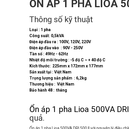
ỔN ÁP 1 PHA LIOA 50
Thông số kỹ thuật
Loại : 1 pha
Công suất: 0,5kVA
Điện áp đầu ra : 100V, 120V, 220V
Điện áp đầu vào : 90V - 250V
Tần số : 49Hz - 62Hz
Nhiệt độ môi trường : -5 độ C ~ + 40 độ C
Kích thước: 225mm x 172mm x 177mm
Sản xuất tại : Việt Nam
Trọng lượng sản phẩm : 6,2kg
Thương hiệu : Việt Nam
Bảo hành 48 : tháng
Ổn áp 1 pha Lioa 500VA DRI 
quả.
Ổn áp 1 pha Lioa 500VA DRI 500 II với nguyên lý điều chỉ