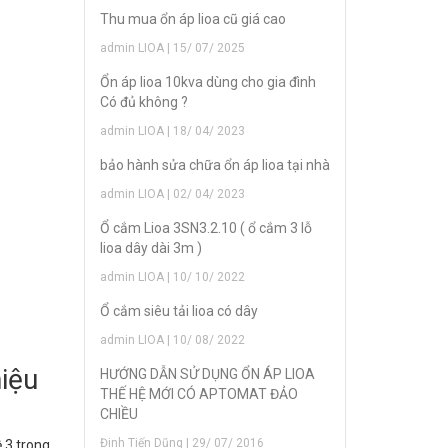
Thu mua ổn áp lioa cũ giá cao
admin LIOA | 15/ 07/ 2025
Ổn áp lioa 10kva dùng cho gia đình
Có đủ không ?
admin LIOA | 18/ 04/ 2023
bảo hành sửa chữa ổn áp lioa tại nhà
admin LIOA | 02/ 04/ 2023
Ổ cắm Lioa 3SN3.2.10 ( ổ cắm 3 lỗ
lioa dây dài 3m )
admin LIOA | 10/ 10/ 2022
Ổ cắm siêu tải lioa có dây
admin LIOA | 10/ 08/ 2022
hiệu
HƯỚNG DẪN SỬ DỤNG ỔN ÁP LIOA
THẾ HỆ MỚI CÓ APTOMAT ĐẢO
CHIỀU
Đinh Tiến Dũng | 29/ 07/ 2016
ệ 3 trong