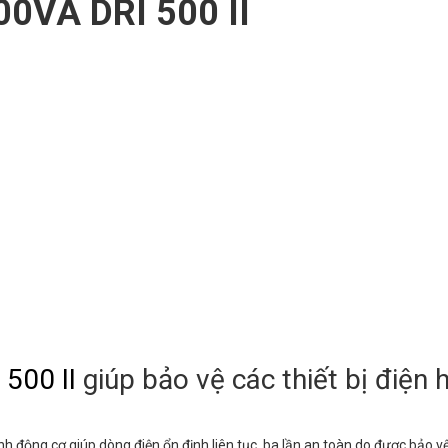
0VA DRI 500 II
500 II
giúp bảo vệ các thiết bị điện 
nh động cơ giúp dòng điện ổn định liên tục, ba lần an toàn do được bảo v