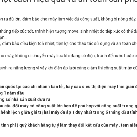
ện ra đủ lớn, đảm bảo cho máy làm việc đủ công suất, không bị nóng dây
ống tiếp xúc tốt, tránh hiện tượng move, sinh nhiệt do tiếp xúc có thể 
n...
 đảm bảo điều kiện toả nhiệt, tiện lợi cho thao tác sử dụng và an toàn ch
ho máy, không di chuyển máy lioa khi đang có điện, tránh để nước hoặc c
 sinh ra năng lượng vì vậy khi điện áp lưới càng giảm thì công suất máy 
 quốc tại các chi nhánh bán lẻ , hay các siêu thị điện máy thời gian
ong 1 năm đầu
ng số nhà sản xuất đưa ra
u cầu đổi máy có công suất lớn hơn để phù hợp với công suất trong g
 chênh lệch giữa giá trị hai máy ổn áp ( duy nhất trong 6 tháng đầu tín
tính phí ) quý khách hàng tự ý làm thay đổi kết cấu của máy , tem ni