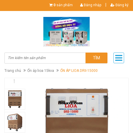
|
0
sản phẩm
Đăng nhập
Đăng ký
TÌM
Trang chủ
Ổn áp lioa 15kva
ỔN ÁP LIOA DRII-15000