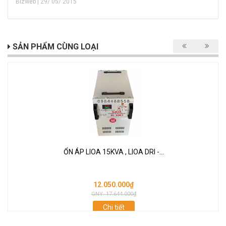
Bizweb | 29/ 05/ 2015
SẢN PHẨM CÙNG LOẠI
ỔN ÁP LIOA 15KVA , LIOA DRI -...
12.050.000₫
GNY: 17.644.000₫
Chi tiết