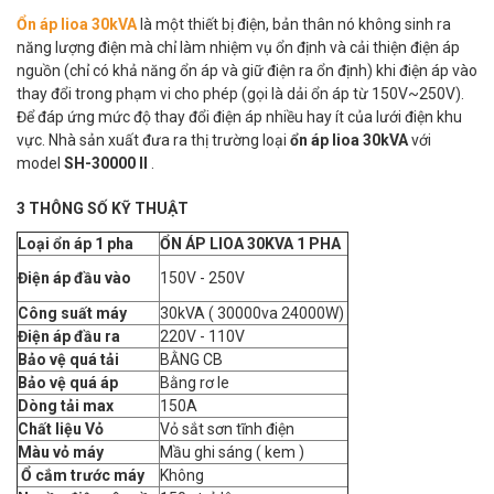
Ổn áp lioa 30kVA
là một thiết bị điện, bản thân nó không sinh ra
năng lượng điện mà chỉ làm nhiệm vụ ổn định và cải thiện điện áp
nguồn (chỉ có khả năng ổn áp và giữ điện ra ổn định) khi điện áp vào
thay đổi trong phạm vi cho phép (gọi là dải ổn áp từ 150V~250V).
Để đáp ứng mức độ thay đổi điện áp nhiều hay ít của lưới điện khu
vực. Nhà sản xuất đưa ra thị trường loại
ổn áp lioa 30kVA
với
model
SH-30000 II
.
3 THÔNG SỐ KỸ THUẬT
Loại ổn áp 1 pha
ỔN ÁP LIOA 30KVA 1 PHA
Điện áp đầu vào
150V - 250V
Công suất máy
30kVA ( 30000va 24000W)
Điện áp đầu ra
220V - 110V
Bảo vệ quá tải
BẰNG CB
Bảo vệ quá áp
Bằng rơ le
Dòng tải max
150A
Chất liệu Vỏ
Vỏ sắt sơn tĩnh điện
Màu vỏ máy
Mầu ghi sáng ( kem )
Ổ cắm trước máy
Không