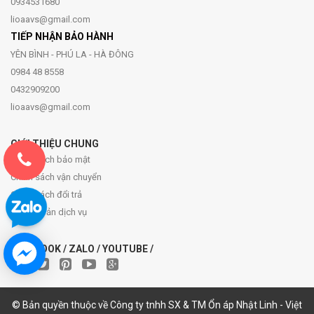
0934531680
lioaavs@gmail.com
TIẾP NHẬN BẢO HÀNH
YÊN BÌNH - PHÚ LA - HÀ ĐÔNG
0984 48 8558
0432909200
lioaavs@gmail.com
GIỚI THIỆU CHUNG
Chính sách bảo mật
Chính sách vận chuyển
Chính sách đổi trả
Điều khoản dịch vụ
FACEBOOK / ZALO / YOUTUBE /
© Bản quyền thuộc về Công ty tnhh SX & TM Ổn áp Nhật Linh - Việt