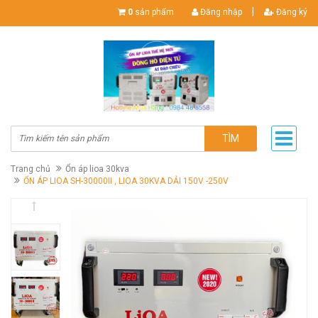
|
0
sản phẩm
Đăng nhập
Đăng ký
TÌM
Trang chủ
Ổn áp lioa 30kva
ỔN ÁP LIOA SH-30000II , LIOA 30KVA DẢI 150V -250V