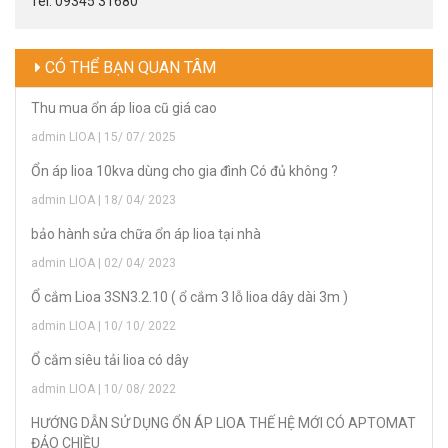
Tel: 09345 31680
CÓ THỂ BẠN QUAN TÂM
Thu mua ổn áp lioa cũ giá cao
admin LIOA | 15/ 07/ 2025
Ổn áp lioa 10kva dùng cho gia đình Có đủ không ?
admin LIOA | 18/ 04/ 2023
bảo hành sửa chữa ổn áp lioa tại nhà
admin LIOA | 02/ 04/ 2023
Ổ cắm Lioa 3SN3.2.10 ( ổ cắm 3 lỗ lioa dây dài 3m )
admin LIOA | 10/ 10/ 2022
Ổ cắm siêu tải lioa có dây
admin LIOA | 10/ 08/ 2022
HƯỚNG DẪN SỬ DỤNG ỔN ÁP LIOA THẾ HỆ MỚI CÓ APTOMAT
ĐẢO CHIỀU