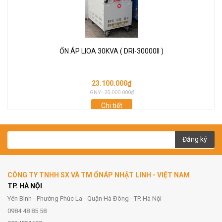
ỔN ÁP LIOA 30KVA ( DRI-30000II )
23.100.000₫
GNY: 25.000.000₫
Chi tiết
Đăng ký
CÔNG TY TNHH SX VÀ TM ỔNÁP NHẬT LINH - VIỆT NAM
TP. HÀ NỘI
Yên Bình - Phường Phúc La - Quận Hà Đông - TP. Hà Nội
0984 48 85 58