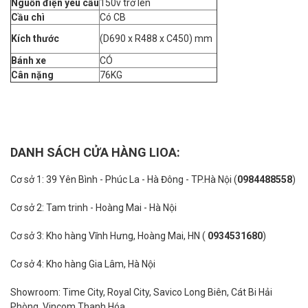
Nguồn điện yêu cầu
150v trở lên
Cầu chì
Có CB
Kích thước
(D690 x R488 x C450) mm
Bánh xe
CÓ
Cân nặng
76KG
DANH SÁCH CỬA HÀNG LIOA:
Cơ sở 1: 39 Yên Bình - Phúc La - Hà Đông - TP.Hà Nội (
0984488558
)
Cơ sở 2: Tam trinh - Hoàng Mai - Hà Nội
Cơ sở 3: Kho hàng Vĩnh Hưng, Hoàng Mai, HN (
0934531680
)
Cơ sở 4: Kho hàng Gia Lâm, Hà Nội
Showroom: Time City, Royal City, Savico Long Biên, Cát Bi Hải
Phòng, Vincom Thanh Hóa