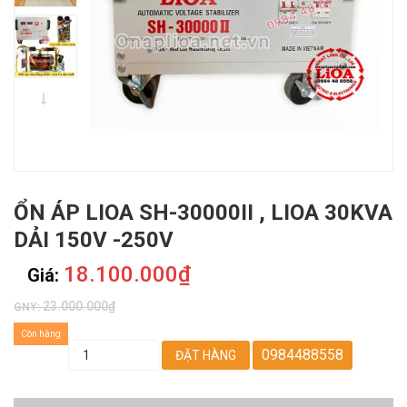
ỔN ÁP LIOA SH-30000II , LIOA 30KVA
DẢI 150V -250V
18.100.000₫
Giá:
23.000.000₫
GNY:
Còn hàng
0984488558
ĐẶT HÀNG