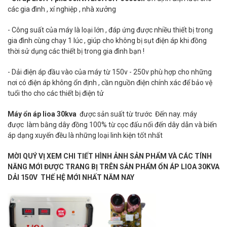
các gia đình , xí nghiệp , nhà xưởng
- Công suất của máy là loại lớn , đáp ứng được nhiều thiết bị trong
gia đình cùng chạy 1 lúc , giúp cho không bị sụt điện áp khi đồng
thời sử dụng các thiết bị trong gia đình bạn !
- Dải điện áp đầu vào của máy từ 150v - 250v phù hợp cho những
nơi có điện áp không ổn định , cần nguồn điện chính xác để bảo vệ
tuổi tho cho các thiết bị điện tử
Máy ổn áp lioa 30kva
được sản suất từ trước Đến nay. máy
được làm bằng dây đồng 100% từ cọc đấu nối đến dây dẫn và biến
áp dạng xuyến đều là những loại linh kiện tốt nhất
MỜI QUÝ VỊ XEM CHI TIẾT HÌNH ẢNH SẢN PHẨM VÀ CÁC TÍNH
NĂNG MỚI ĐƯỢC TRANG BỊ TRÊN SẢN PHẨM ỔN ÁP LIOA 30KVA
DẢI 150V THẾ HỆ MỚI NHẤT NĂM NAY