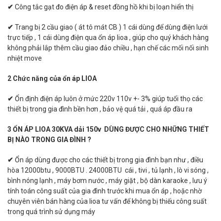
✔
Công tắc gạt đo điện áp & reset đồng hồ khi bị loạn hiển thị
✔
Trang bị 2 cầu giao ( át tô mát CB ) 1 cái dùng để dùng điện lưới
trực tiếp , 1 cái dùng điện qua ổn áp lioa , giúp cho quý khách hàng
không phải lắp thêm cầu giao đảo chiều , hạn chế các mối nối sinh
nhiệt move
2 Chức năng của ổn áp LIOA
✔
Ổn định điện áp luôn ở mức 220v 110v +- 3% giúp tuổi thọ các
thiết bị trong gia đình bền hơn , bảo vệ quá tải , quá áp đầu ra
3 ỔN ÁP LIOA 30KVA dải 150v DÙNG ĐƯỢC CHO NHỮNG THIẾT
BỊ NÀO TRONG GIA ĐÌNH ?
✔
Ổn áp dùng được cho các thiết bị trong gia đình bạn như , điều
hòa 12000btu , 9000BTU . 24000BTU cái , tivi , tủ lạnh , lò vi sóng ,
bình nóng lạnh , máy bơm nước , máy giặt , bộ dàn karaoke , lưu ý
tính toán công suất của gia đình trước khi mua ổn áp , hoặc nhờ
chuyên viên bán hàng của lioa tư vấn để không bị thiếu công suất
trong quá trình sử dụng máy