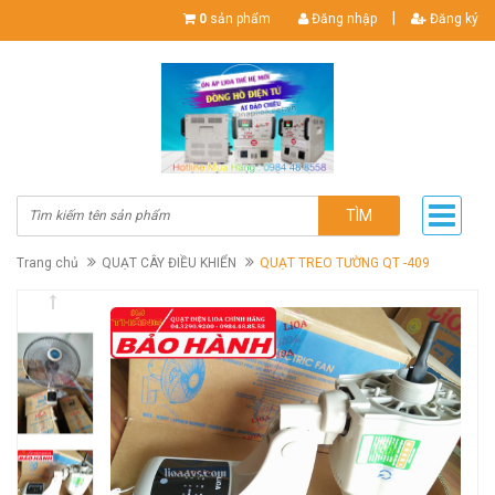
|
0
sản phẩm
Đăng nhập
Đăng ký
TÌM
Trang chủ
QUẠT CÂY ĐIỀU KHIỂN
QUẠT TREO TƯỜNG QT -409