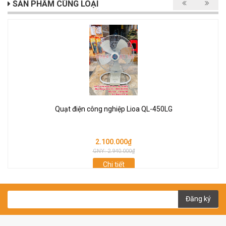
SẢN PHẨM CÙNG LOẠI
Quạt điện công nghiệp Lioa QL-450LG
2.100.000₫
GNY: 2.940.000₫
Chi tiết
Đăng ký