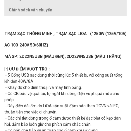
Chính sách vận chuyển
TRẠM SẠC THÔNG MINH , TRẠM SẠC LIOA
(1250W (125V/10A)
AC 100-240V 50/60HZ)
MÃ SP: 2D22N5USB (MÀU ĐEN), 2D22WN5USB (MÀU TRẮNG)
[•]
ƯU ĐIỂM VƯỢT TRỘI:
- 5 Cổng USB sạc đồng thời cùng lúc 5 thiết bị, với công suất tổng
lến đến 40W/8A
- Khay đỡ cho điện thoại và máy tính bảng.
- Có CB bảo vệ quá tải, tự ngắt khi dòng điện vượt quá mức cho
phép.
- Dây điện dài 3m do LiOA sản suất đảm bảo theo TCVN và IEC,
thuận tiện cho việc di chuyển.
- Các chi tiết đồng trong ổ cắm được thiết kế đặc biệt có kẹp đàn
hồi, đảm bảo luôn giữ cho phích cắm chắc chắn.
- Có nắp che bảo vệ an toàn cho ổ cắm khi sử dụng.