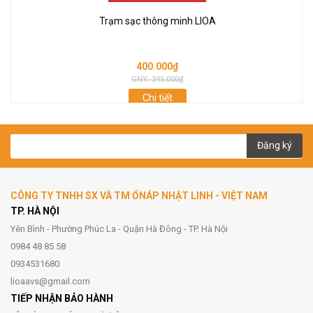
Trạm sạc thông minh LIOA
400.000₫
GNY: 345.000₫
Chi tiết
Đăng ký
CÔNG TY TNHH SX VÀ TM ỔNÁP NHẬT LINH - VIỆT NAM
TP. HÀ NỘI
Yên Bình - Phường Phúc La - Quận Hà Đông - TP. Hà Nội
0984 48 85 58
0934531680
lioaavs@gmail.com
TIẾP NHẬN BẢO HÀNH