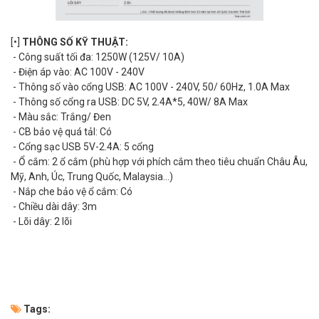
[•]
THÔNG SỐ KỸ THUẬT:
- Công suất tối đa: 1250W (125V/ 10A)
- Điện áp vào: AC 100V - 240V
- Thông số vào cổng USB: AC 100V - 240V, 50/ 60Hz, 1.0A Max
- Thông số cổng ra USB: DC 5V, 2.4A*5, 40W/ 8A Max
- Màu sắc: Trắng/ Đen
- CB bảo vệ quá tảI: Có
- Cổng sạc USB 5V-2.4A: 5 cổng
- Ổ cắm: 2 ổ cắm (phù hợp với phích cắm theo tiêu chuẩn Châu Âu,
Mỹ, Anh, Úc, Trung Quốc, Malaysia...)
- Nắp che bảo vệ ổ cắm: Có
- Chiều dài dây: 3m
- Lõi dây: 2 lõi
Tags: