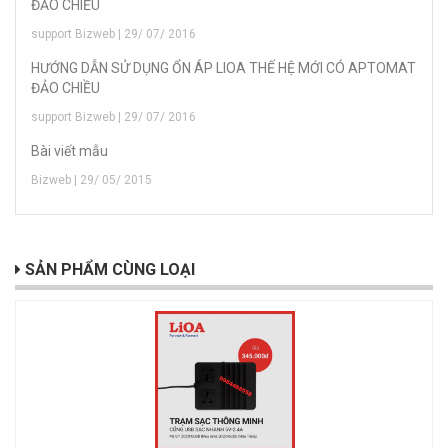
ĐẢO CHIỀU
support Bizweb | 29/ 07/ 2016
HƯỚNG DẪN SỬ DỤNG ỔN ÁP LIOA THẾ HỆ MỚI CÓ APTOMAT
ĐẢO CHIỀU
support Bizweb | 29/ 07/ 2016
Bài viết mẫu
Bizweb | 29/ 05/ 2015
SẢN PHẨM CÙNG LOẠI