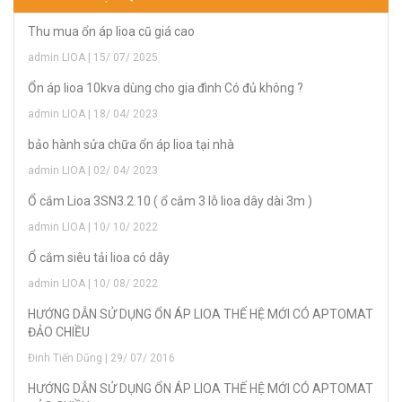
Thu mua ổn áp lioa cũ giá cao
admin LIOA | 15/ 07/ 2025
Ổn áp lioa 10kva dùng cho gia đình Có đủ không ?
admin LIOA | 18/ 04/ 2023
bảo hành sửa chữa ổn áp lioa tại nhà
admin LIOA | 02/ 04/ 2023
Ổ cắm Lioa 3SN3.2.10 ( ổ cắm 3 lỗ lioa dây dài 3m )
admin LIOA | 10/ 10/ 2022
Ổ cắm siêu tải lioa có dây
admin LIOA | 10/ 08/ 2022
HƯỚNG DẪN SỬ DỤNG ỔN ÁP LIOA THẾ HỆ MỚI CÓ APTOMAT
ĐẢO CHIỀU
Đinh Tiến Dũng | 29/ 07/ 2016
HƯỚNG DẪN SỬ DỤNG ỔN ÁP LIOA THẾ HỆ MỚI CÓ APTOMAT