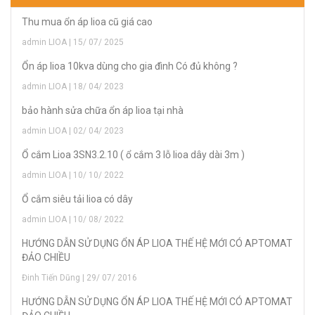
Thu mua ổn áp lioa cũ giá cao
admin LIOA | 15/ 07/ 2025
Ổn áp lioa 10kva dùng cho gia đình Có đủ không ?
admin LIOA | 18/ 04/ 2023
bảo hành sửa chữa ổn áp lioa tại nhà
admin LIOA | 02/ 04/ 2023
Ổ cắm Lioa 3SN3.2.10 ( ổ cắm 3 lỗ lioa dây dài 3m )
admin LIOA | 10/ 10/ 2022
Ổ cắm siêu tải lioa có dây
admin LIOA | 10/ 08/ 2022
HƯỚNG DẪN SỬ DỤNG ỔN ÁP LIOA THẾ HỆ MỚI CÓ APTOMAT
ĐẢO CHIỀU
Đinh Tiến Dũng | 29/ 07/ 2016
HƯỚNG DẪN SỬ DỤNG ỔN ÁP LIOA THẾ HỆ MỚI CÓ APTOMAT