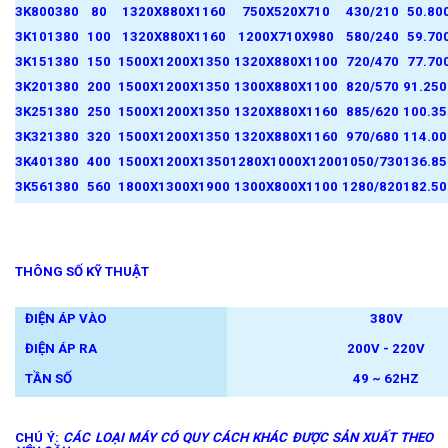
3K800380
80
1320X880X1160
750X520X710
430/210
50.80
3K101380
100
1320X880X1160
1200X710X980
580/240
59.70
3K151380
150
1500X1200X1350
1320X880X1100
720/470
77.70
3K201380
200
1500X1200X1350
1300X880X1100
820/570
91.250
3K251380
250
1500X1200X1350
1320X880X1160
885/620
100.35
3K321380
320
1500X1200X1350
1320X880X1160
970/680
114.00
3K401380
400
1500X1200X1350
1280X1000X1200
1050/730
136.85
3K561380
560
1800X
1300X1900
1300X800X1100
1280/820
182.50
THÔNG SỐ KỸ THUẬT
ĐIỆN ÁP VÀO
380V
ĐIỆN ÁP RA
200V - 220V
TẦN SỐ
49 ~ 62HZ
CHÚ Ý:
CÁC LOẠI MÁY CÓ QUY CÁCH KHÁC ĐƯỢC SẢN XUẤT THEO