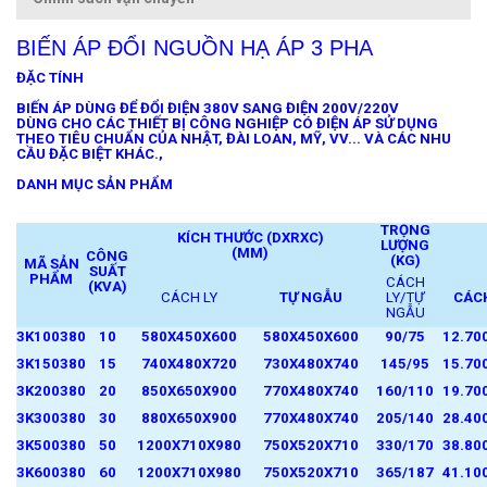
BIẾN ÁP ĐỔI NGUỒN HẠ ÁP 3 PHA
ĐẶC TÍNH
BIẾN ÁP DÙNG ĐỂ ĐỔI ĐIỆN 380V SANG ĐIỆN 200V/220V
DÙNG CHO CÁC THIẾT BỊ CÔNG NGHIỆP CÓ ĐIỆN ÁP SỬ DỤNG
THEO TIÊU CHUẨN CỦA NHẬT, ĐÀI LOAN, MỸ, VV... VÀ CÁC NHU
CẦU ĐẶC BIỆT KHÁC.,
DANH MỤC SẢN PHẨM
TRỌNG
KÍCH THƯỚC (DXRXC)
LƯỢNG
(MM)
CÔNG
(KG)
MÃ SẢN
SUẤT
PHẨM
CÁCH
(KVA)
CÁCH LY
TỰ NGẪU
LY/TỰ
CÁCH
NGẪU
3K100380
10
580X450X600
580X450X600
90/75
12.70
3K150380
15
740X480X720
730X480X740
145/95
15.70
3K200380
20
850X650X900
770X480X740
160/110
19.70
3K300380
30
880X650X900
770X480X740
205/140
28.40
3K500380
50
1200X710X980
750X520X710
330/170
38.80
3K600380
60
1200X710X980
750X520X710
365/187
41.10