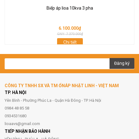
Biếp áp lioa 10kva 3 pha
6.100.000₫
GNY: 7.370.000₫
Chi tiết
Đăng ký
CÔNG TY TNHH SX VÀ TM ỔNÁP NHẬT LINH - VIỆT NAM
TP. HÀ NỘI
Yên Bình - Phường Phúc La - Quận Hà Đông - TP. Hà Nội
0984 48 85 58
0934531680
lioaavs@gmail.com
TIẾP NHẬN BẢO HÀNH