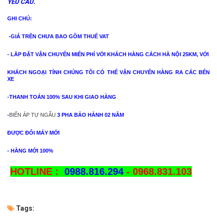
YÊU CẦU.
GHI CHÚ:
-GIÁ TRÊN CHƯA BAO GỒM THUẾ VAT
- LẮP ĐẶT VẬN CHUYỂN MIỂN PHÍ VỚI KHÁCH HÀNG CÁCH HÀ NỘI 25KM, VỚI
KHÁCH NGOẠI TỈNH CHÚNG TÔI CÓ THỂ VẬN CHUYỂN HÀNG RA CÁC BẾN
XE
-THANH TOÁN 100% SAU KHI GIAO HÀNG
-
BIẾN ÁP TỰ NGẪU
3 PHA BẢO HÀNH 02 NĂM
ĐƯỢC ĐỔI MÁY MỚI
- HÀNG MỚI 100%
HOTLINE :
0988.816.294
- 0968.831.103
Tags: