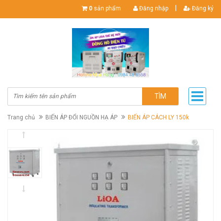
|
0
sản phẩm
Đăng nhập
Đăng ký
TÌM
Trang chủ
BIẾN ÁP ĐỔI NGUỒN HẠ ÁP
BIẾN ÁP CÁCH LY 150k