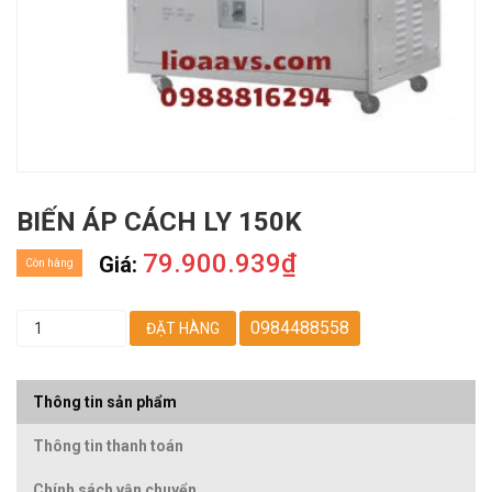
BIẾN ÁP CÁCH LY 150K
79.900.939₫
Giá:
Còn hàng
0984488558
ĐẶT HÀNG
Thông tin sản phẩm
Thông tin thanh toán
Chính sách vận chuyển