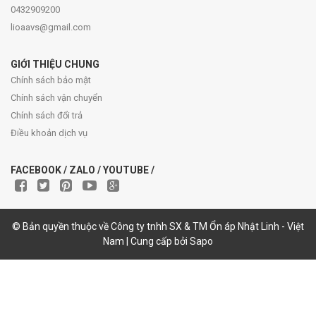
0432909200
lioaavs@gmail.com
GIỚI THIỆU CHUNG
Chính sách bảo mật
Chính sách vận chuyển
Chính sách đổi trả
Điều khoản dịch vụ
FACEBOOK / ZALO / YOUTUBE /
© Bản quyền thuộc về Công ty tnhh SX & TM Ổn áp Nhật Linh - Việt
Nam | Cung cấp bởi Sapo