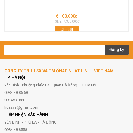
6.100.000₫
GNY: 7.370.000₫
Chi tiết
Đăng ký
CÔNG TY TNHH SX VÀ TM ỔNÁP NHẬT LINH - VIỆT NAM
TP. HÀ NỘI
Yên Bình - Phường Phúc La - Quận Hà Đông - TP. Hà Nội
0984 48 85 58
0934531680
lioaavs@gmail.com
TIẾP NHẬN BẢO HÀNH
YÊN BÌNH - PHÚ LA - HÀ ĐÔNG
0984 48 8558