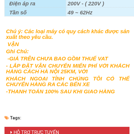
Điện áp ra
200V - ( 220V )
Tần số
49 ~ 62Hz
Chú ý: Các loại máy có quy cách khác được sản
xuất theo yêu cầu.
VẬN
Ghi Chú:
-GIÁ TRÊN CHƯA BAO GỒM THUẾ VAT
- LẮP ĐẶT VẬN CHUYỂN MIỂN PHÍ VỚI KHÁCH
HÀNG CÁCH HÀ NỘI 25KM, VỚI
KHÁCH NGOẠI TỈNH CHÚNG TÔI CÓ THỂ
CHUYỂN HÀNG RA CÁC BẾN XE
-THANH TOÁN 100% SAU KHI GIAO HÀNG
Tags:
HỖ TRỢ TRỰC TUYẾN