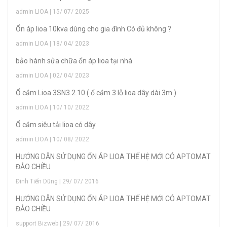
admin LIOA | 15/ 07/ 2025
Ổn áp lioa 10kva dùng cho gia đình Có đủ không ?
admin LIOA | 18/ 04/ 2023
bảo hành sửa chữa ổn áp lioa tại nhà
admin LIOA | 02/ 04/ 2023
Ổ cắm Lioa 3SN3.2.10 ( ổ cắm 3 lỗ lioa dây dài 3m )
admin LIOA | 10/ 10/ 2022
Ổ cắm siêu tải lioa có dây
admin LIOA | 10/ 08/ 2022
HƯỚNG DẪN SỬ DỤNG ỔN ÁP LIOA THẾ HỆ MỚI CÓ APTOMAT
ĐẢO CHIỀU
Đinh Tiến Dũng | 29/ 07/ 2016
HƯỚNG DẪN SỬ DỤNG ỔN ÁP LIOA THẾ HỆ MỚI CÓ APTOMAT
ĐẢO CHIỀU
support Bizweb | 29/ 07/ 2016