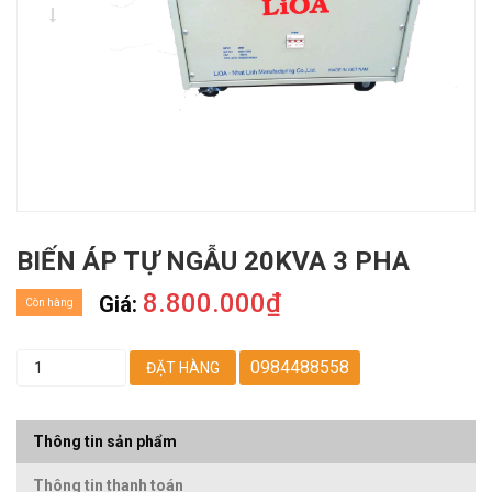
BIẾN ÁP TỰ NGẪU 20KVA 3 PHA
8.800.000₫
Giá:
Còn hàng
0984488558
ĐẶT HÀNG
Thông tin sản phẩm
Thông tin thanh toán