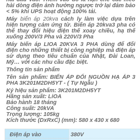
hài dòng điện ảnh hưởng ngược trở lại đảm bảo
< 5% khi UPS hoạt động 100% tải.
Máy
biến áp 20kva
cách ly làm việc dựa trên
hiện tượng cảm ứng từ. Biến áp 20kva3 pha có
thể thay đổi hiệu điện thế xoay chiều, hạ thế
xuống 200V/3 Pha và 220V/3 Pha
Máy biến áp LIOA 20KVA 3 PHA dùng để đổi
điện cho những thiết bị công nghiệp mà điện áp
sử dụng theo tiêu chuẩn của Nhật, Đài Loan,
Mỹ… với các nhu cầu đặc biệt.
Thông tin sản phẩm
​Tên sản phẩm: BIẾN ÁP ĐỔI NGUỒN HẠ ÁP 3
PHA 3K201M2DH5YT - ( Tự Ngẫu )
Ký hiệu sản phẩm: 3K201M2DH5YT
Hãng sản xuất: LiOA
Bảo hành 18 tháng
Công suất: 20kVA
Trọng lượng: 105kg
Kích thước (DxRxC) (mm): 580 x 430 x 680
Điện áp vào
380V