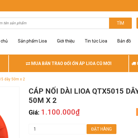
TÌM
 chủ
Sản phẩm Lioa
Giới thiệu
Tin tức Lioa
Bản đồ
MUA BÁN TRAO ĐỔI ỔN ÁP LIOA CŨ MỚI
15 dây 50m x 2
CÁP NỐI DÀI LIOA QTX5015 DÂ
50M X 2
1.100.000₫
Giá:
ĐẶT HÀNG