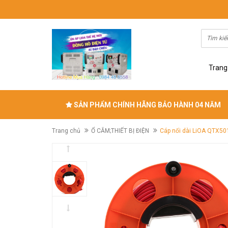
Trang
SẢN PHẨM CHÍNH HÃNG BẢO HÀNH 04 NĂM
Trang chủ
Ổ CẮM;THIẾT BỊ ĐIỆN
Cáp nối dài LiOA QTX50