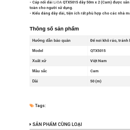
- Cáp nối dài
LiOA
QTX5015 dây 50m x 2 (Cam) được sản xu
toàn cho người sử dụng.
- Kiểu dáng dây dài, tiện ích rất phù hợp cho các nhà má
Thông số sản phẩm
Hướng dẫn bảo quản
Để nơi khô ráo, tránh
Model
QTX5015
Xuất xứ
Việt Nam
Màu sắc
Cam
Dài
50 (m)
Tags:
SẢN PHẨM CÙNG LOẠI