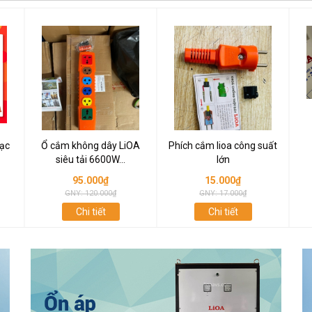
ạc
Ổ cắm không dây LiOA
Phích cắm lioa công suất
siêu tải 6600W...
lớn
95.000₫
15.000₫
GNY: 120.000₫
GNY: 17.000₫
Chi tiết
Chi tiết