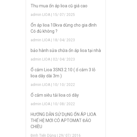
Thu mua ổn áp lioa cũ giá cao
admin LIOA | 15/ 07/ 2025
Ổn áp lioa 10kva dùng cho gia đình
Có đủ không ?
admin LIOA | 18/ 04/ 2023
bảo hành sửa chữa ổn áp lioa tại nhà
admin LIOA | 02/ 04/ 2023
Ổ cắm Lioa 3SN3.2.10 ( ổ cắm 3 lỗ
lioa dây dài 3m )
admin LIOA | 10/ 10/ 2022
Ổ cắm siêu tải lioa có dây
admin LIOA | 10/ 08/ 2022
HƯỚNG DẪN SỬ DỤNG ỔN ÁP LIOA
THẾ HỆ MỚI CÓ APTOMAT ĐẢO
CHIỀU
Đinh Tiến Dũng | 29/ 07/ 2016