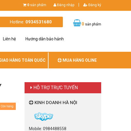
|
0
sản phẩm
Đăng nhập
Đăng ký
Hotline:
0934531680
0
sản phẩm
Liên hệ
Hướng dẫn bảo hảnh
GIAO HÀNG TOÀN QUỐC
MUA HÀNG OLINE
Y
HỖ TRỢ TRỰC TUYẾN
KINH DOANH HÀ NỘI
Còn hàng
Mobile: 0984488558