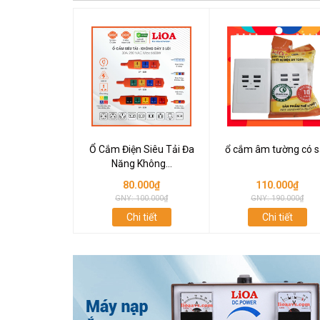
Ổ Cắm Điện Siêu Tải Đa
ổ cắm âm tường có s
Năng Không...
80.000₫
110.000₫
GNY: 100.000₫
GNY: 190.000₫
Chi tiết
Chi tiết