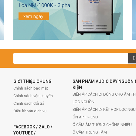
Đ
GIỚI THIỆU CHUNG
SẢN PHẨM AUDIO DÂY NGUỒN 
KIỆN
Chính sách bảo mật
BIẾN ÁP CÁCH LY DÙNG CHO ÂM T
Chính sách vận chuyển
LỌC NGUỒN
Chính sách đổi trả
BIẾN ÁP CÁCH LY KẾT HỢP LỌC NG
Điều khoản dịch vụ
ỔN ÁP HI- END
Ổ CĂM ÂM TƯỜNG CHỐNG NHIỄU
FACEBOOK / ZALO /
Ổ CẮM TRUNG TÂM
YOUTUBE /