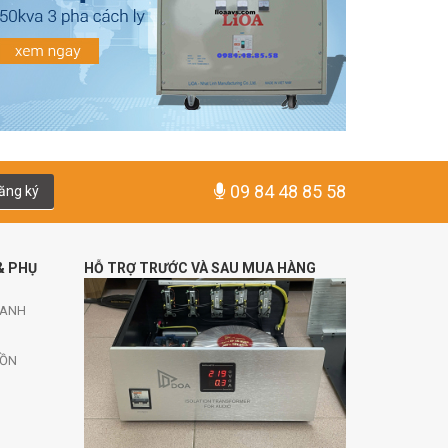
09 84 48 85 58
ăng ký
& PHỤ
HỖ TRỢ TRƯỚC VÀ SAU MUA HÀNG
HANH
UỒN