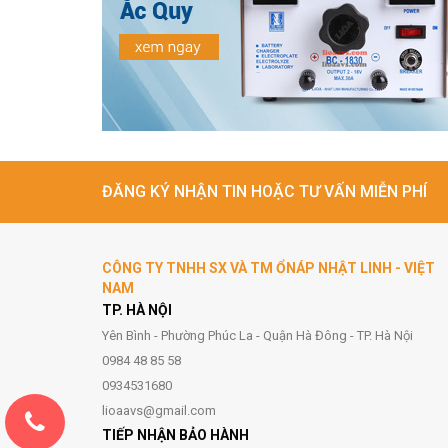
ĐĂNG KÝ NHẬN TIN HOẶC TƯ VẤN MIỄN PHÍ
CÔNG TY TNHH SX VÀ TM ỔNÁP NHẬT LINH - VIỆT
NAM
TP. HÀ NỘI
Yên Bình - Phường Phúc La - Quận Hà Đông - TP. Hà Nội
0984 48 85 58
0934531680
lioaavs@gmail.com
TIẾP NHẬN BẢO HÀNH