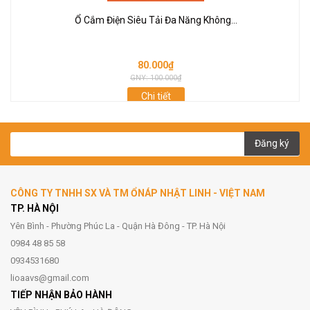
Ổ Cắm Điện Siêu Tải Đa Năng Không...
80.000₫
GNY: 100.000₫
Chi tiết
Đăng ký
CÔNG TY TNHH SX VÀ TM ỔNÁP NHẬT LINH - VIỆT NAM
TP. HÀ NỘI
Yên Bình - Phường Phúc La - Quận Hà Đông - TP. Hà Nội
0984 48 85 58
0934531680
lioaavs@gmail.com
TIẾP NHẬN BẢO HÀNH