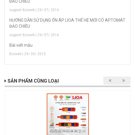
ĐẢO CHIỀU
support Bizweb | 29/ 07/ 2016
HƯỚNG DẪN SỬ DỤNG ỔN ÁP LIOA THẾ HỆ MỚI CÓ APTOMAT
ĐẢO CHIỀU
support Bizweb | 29/ 07/ 2016
Bài viết mẫu
Bizweb | 29/ 05/ 2015
SẢN PHẨM CÙNG LOẠI