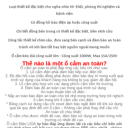
Loại thiết kế đặc biệt cho nghe nhìn HI- END, phòng thí nghiệm và
bệnh viện
Có đồng hồ báo điện áp hoặc công suất
Chi tiết đồng bên trong có thiết kế đặc biệt, bền vĩnh cửu
Công tắc thiết kế chìm sâu, đưa sang bên cạnh và đảm bảo an toàn
tránh vô ình làm tắt hay bật nguồn ngoài mong muốn
Ổ cắm kéo dài công suất lớn - Công suất 3300W, Max 15A/250V
Thế nào là một ổ cắm an toàn?
Ổ cắm an toàn là phải đáp ứng các tiêu chí như sau:
1. Lỗ cắm điện phải đảm bảo tiếp xúc điện tốt.
2. Độ đàn hồi của chấu đồng phải được đảm bảo duy trì trong suốt quá
trình sử dụng của khách hàng mà không bị suy giảm độ đàn hồi.
3. Lỗ cắm phù hợp với các dạng phích cắm trên thị trường.
4. Đảm bảo độ an toàn cao trong quá trình sử dụng:
An toàn thuận tiện về điện :
* Nắp an toàn bảo đảm an toàn cho trẻ nhỏ trong trường hợp trẻ nghịch
ổ cắm trong khi ổ cắm vẫn còn điện.
* Bằng cách sử dụng cầu chì reset đảm bảo ngắt điện tốt khi sử dụng
quá tải quy định đối với ổ cắm – Không cần phải thay thế cầu chì.
An toàn về chịu nhiệt:
* Ổ cắm chịu được nhiệt độ cao, đảm bảo sử dụng an toàn trong môi
trường có nhiệt độ cao.
Ổ cắm Điện LIOA
tự hào đáp ứng được tất cả các tiêu chí trên với
các tính năng nổi bật sau: sử dụng nhựa ABS chịu nhiệt , chống