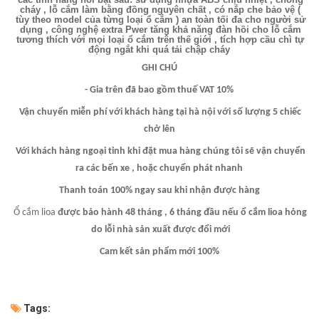
cháy , lỗ cắm làm bằng đồng nguyên chất , có nắp che bảo vệ (
tùy theo model của từng loại ổ cắm ) an toàn tối đa cho người sử
dụng , công nghệ extra Pwer tăng khả năng đàn hồi cho lỗ cắm
tương thích với mọi loại ổ cắm trên thế giới , tích hợp cầu chì tự
động ngắt khi quá tải chập cháy
GHI CHÚ
- Gia trên đã bao gồm thuế VAT 10%
Vận chuyển miễn phí với khách hàng tại hà nội với số lượng 5 chiếc
chở lên
Với khách hàng ngoại tỉnh khi đặt mua hàng chúng tôi sẽ vận chuyển
ra các bến xe , hoặc chuyển phát nhanh
Thanh toán 100% ngay sau khi nhận được hàng
Ổ cắm lioa
được bảo hành 48 tháng , 6 tháng đầu nếu ổ cắm lioa hỏng
do lỗi nhà sản xuất được đổi mới
Cam kết sản phẩm mới 100%
Tags: