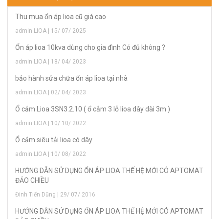
Thu mua ổn áp lioa cũ giá cao
admin LIOA | 15/ 07/ 2025
Ổn áp lioa 10kva dùng cho gia đình Có đủ không ?
admin LIOA | 18/ 04/ 2023
bảo hành sửa chữa ổn áp lioa tại nhà
admin LIOA | 02/ 04/ 2023
Ổ cắm Lioa 3SN3.2.10 ( ổ cắm 3 lỗ lioa dây dài 3m )
admin LIOA | 10/ 10/ 2022
Ổ cắm siêu tải lioa có dây
admin LIOA | 10/ 08/ 2022
HƯỚNG DẪN SỬ DỤNG ỔN ÁP LIOA THẾ HỆ MỚI CÓ APTOMAT
ĐẢO CHIỀU
Đinh Tiến Dũng | 29/ 07/ 2016
HƯỚNG DẪN SỬ DỤNG ỔN ÁP LIOA THẾ HỆ MỚI CÓ APTOMAT