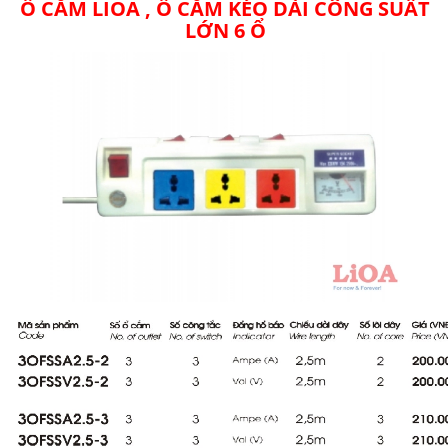
Ổ CẮM LIOA
, Ổ CẮM KÉO DÀI CÔNG SUẤT
LỚN 6 Ổ