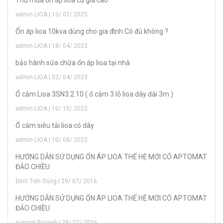
admin LIOA | 15/ 07/ 2025
Ổn áp lioa 10kva dùng cho gia đình Có đủ không ?
admin LIOA | 18/ 04/ 2023
bảo hành sửa chữa ổn áp lioa tại nhà
admin LIOA | 02/ 04/ 2023
Ổ cắm Lioa 3SN3.2.10 ( ổ cắm 3 lỗ lioa dây dài 3m )
admin LIOA | 10/ 10/ 2022
Ổ cắm siêu tải lioa có dây
admin LIOA | 10/ 08/ 2022
HƯỚNG DẪN SỬ DỤNG ỔN ÁP LIOA THẾ HỆ MỚI CÓ APTOMAT
ĐẢO CHIỀU
Đinh Tiến Dũng | 29/ 07/ 2016
HƯỚNG DẪN SỬ DỤNG ỔN ÁP LIOA THẾ HỆ MỚI CÓ APTOMAT
ĐẢO CHIỀU
support Bizweb | 29/ 07/ 2016