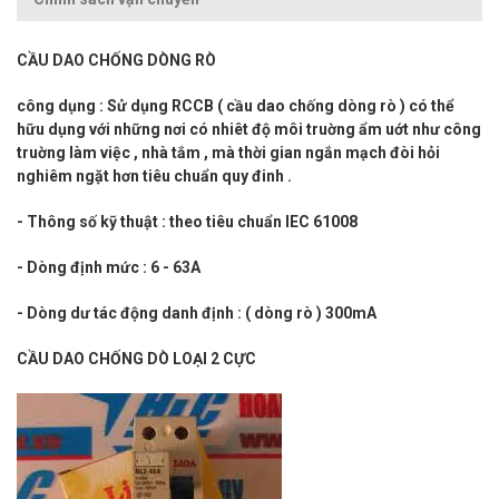
CẦU DAO CHỐNG DÒNG RÒ
công dụng : Sử dụng RCCB ( cầu dao chống dòng rò ) có thể
hữu dụng với những nơi có nhiêt độ môi truờng ẩm uớt như công
truờng làm việc , nhà tắm , mà thời gian ngắn mạch đòi hỏi
nghiêm ngặt hơn tiêu chuẩn quy đinh .
- Thông số kỹ thuật : theo tiêu chuẩn IEC 61008
- Dòng định mức : 6 - 63A
- Dòng dư tác động danh định : ( dòng rò ) 300mA
CẦU DAO CHỐNG DÒ LOẠI 2 CỰC