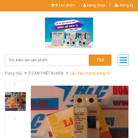
|
0
sản phẩm
Đăng nhập
Đăng ký
TÌM
Trang chủ
Ổ CẮM;THIẾT BỊ ĐIỆN
cầu dao chống dòng rò