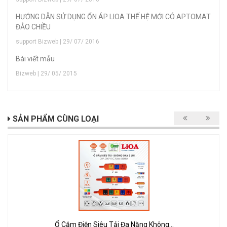
HƯỚNG DẪN SỬ DỤNG ỔN ÁP LIOA THẾ HỆ MỚI CÓ APTOMAT
ĐẢO CHIỀU
support Bizweb | 29/ 07/ 2016
Bài viết mẫu
Bizweb | 29/ 05/ 2015
SẢN PHẨM CÙNG LOẠI
Ổ Cắm Điện Siêu Tải Đa Năng Không...