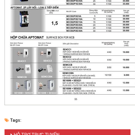
Tags:
HỖ TRỢ TRỰC TUYẾN