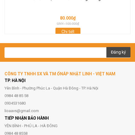
80.000₫
GNY: 100.000₫
Chi tiết
Đăng ký
CÔNG TY TNHH SX VÀ TM ỔNÁP NHẬT LINH - VIỆT NAM
TP. HÀ NỘI
Yên Bình - Phường Phúc La - Quận Hà Đông - TP. Hà Nội
0984 48 85 58
0934531680
lioaavs@gmail.com
TIẾP NHẬN BẢO HÀNH
YÊN BÌNH - PHÚ LA - HÀ ĐÔNG
0984 48 8558