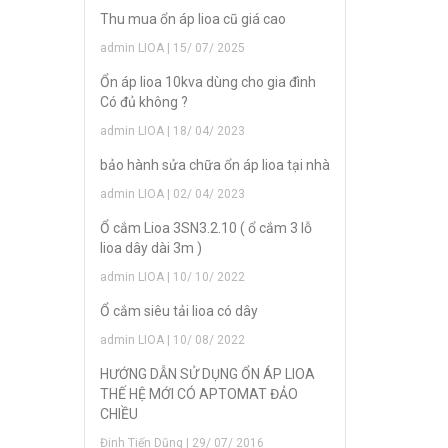
Thu mua ổn áp lioa cũ giá cao
admin LIOA | 15/ 07/ 2025
Ổn áp lioa 10kva dùng cho gia đình
Có đủ không ?
admin LIOA | 18/ 04/ 2023
bảo hành sửa chữa ổn áp lioa tại nhà
admin LIOA | 02/ 04/ 2023
Ổ cắm Lioa 3SN3.2.10 ( ổ cắm 3 lỗ
lioa dây dài 3m )
admin LIOA | 10/ 10/ 2022
Ổ cắm siêu tải lioa có dây
admin LIOA | 10/ 08/ 2022
HƯỚNG DẪN SỬ DỤNG ỔN ÁP LIOA
THẾ HỆ MỚI CÓ APTOMAT ĐẢO
CHIỀU
Đinh Tiến Dũng | 29/ 07/ 2016