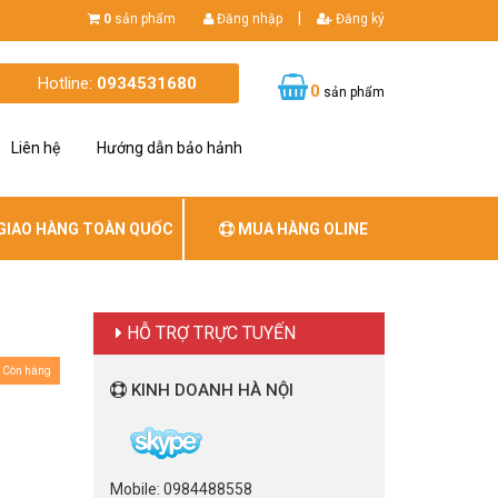
|
0
sản phẩm
Đăng nhập
Đăng ký
Hotline:
0934531680
0
sản phẩm
Liên hệ
Hướng dẫn bảo hảnh
GIAO HÀNG TOÀN QUỐC
MUA HÀNG OLINE
HỖ TRỢ TRỰC TUYẾN
Còn hàng
KINH DOANH HÀ NỘI
Mobile: 0984488558