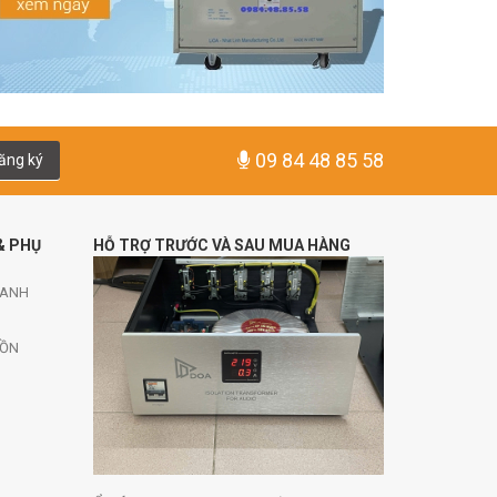
09 84 48 85 58
ăng ký
& PHỤ
HỖ TRỢ TRƯỚC VÀ SAU MUA HÀNG
HANH
UỒN