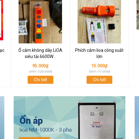
ạc
Ổ cắm không dây LiOA
Phích cắm lioa công suất
siêu tải 6600W...
lớn
95.000₫
15.000₫
GNY: 120.000₫
GNY: 17.000₫
Chi tiết
Chi tiết