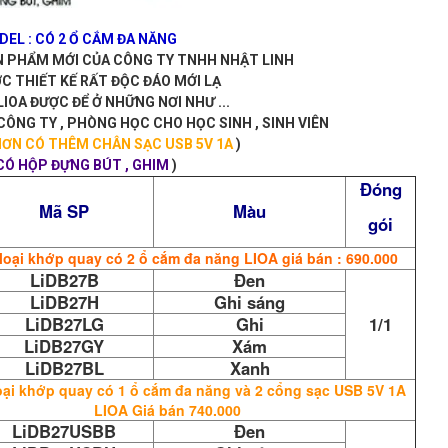
EL : CÓ 2 Ổ CẮM ĐA NĂNG
ẢN PHẨM MỚI CỦA CÔNG TY TNHH NHẬT LINH
ỢC THIẾT KẾ RẤT ĐỘC ĐÁO MỚI LẠ
LIOA ĐƯỢC ĐỂ Ở NHỮNG NƠI NHƯ ...
CÔNG TY , PHÒNG HỌC CHO HỌC SINH , SINH VIÊN
 HƠN CÓ THÊM CHÂN SẠC USB 5V 1A
)
CÓ HỘP ĐỰNG BÚT , GHIM
)
Đóng
Mã SP
Màu
gói
loại khớp quay có 2 ổ cắm đa năng LIOA giá bán : 690.000
LiDB27B
Đen
LiDB27H
Ghi sáng
LiDB27LG
Ghi
1/1
LiDB27GY
Xám
LiDB27BL
Xanh
oại khớp quay có 1 ổ cắm đa năng và 2 cổng sạc USB 5V 1A
LIOA Giá bán 740.000
LiDB27USBB
Đen