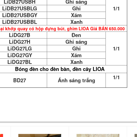
LiDB27USBH
Ghi sáng
LiDB27USBLG
Ghi
1/1
LiDB27USBGY
Xám
LiDB27USBBL
Xanh
oại khớp quay có hộp đựng bút, ghim LIOA Giá BÁN 650.000
LiDG27B
Đen
LiDG27H
Ghi sáng
LiDG27LG
Ghi
1/1
LiDG27GY
Xám
LiDG27BL
Xanh
Bóng đèn cho đèn bàn, đèn cây LIOA
1/1
BD27
Ánh sáng trắng