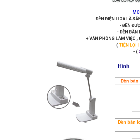
MOD
ĐÈN ĐIỆN LIOA LÀ S
- ĐÈN ĐƯ
- ĐÈN BÀN 
+ VĂN PHÒNG LÀM VIỆC , 
- (
TIỆN LỢI
- (
Hình
Đèn bàn 
Đèn bàn l