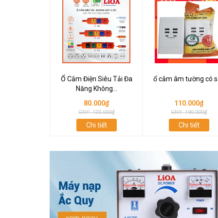
Ổ Cắm Điện Siêu Tải Đa
ổ cắm âm tường có s
Năng Không...
80.000₫
110.000₫
GNY: 100.000₫
GNY: 190.000₫
Chi tiết
Chi tiết