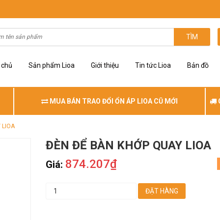
TÌM
 chủ
Sản phẩm Lioa
Giới thiệu
Tin tức Lioa
Bản đồ
MUA BÁN TRAO ĐỔI ỔN ÁP LIOA CŨ MỚI
 LIOA
ĐÈN ĐỂ BÀN KHỚP QUAY LIOA
874.207₫
Giá:
ĐẶT HÀNG