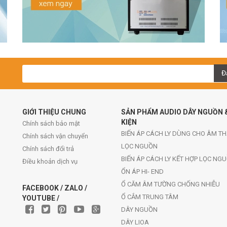
Đ
GIỚI THIỆU CHUNG
SẢN PHẨM AUDIO DÂY NGUỒN 
KIỆN
Chính sách bảo mật
BIẾN ÁP CÁCH LY DÙNG CHO ÂM T
Chính sách vận chuyển
LỌC NGUỒN
Chính sách đổi trả
BIẾN ÁP CÁCH LY KẾT HỢP LỌC NG
Điều khoản dịch vụ
ỔN ÁP HI- END
Ổ CĂM ÂM TƯỜNG CHỐNG NHIỄU
FACEBOOK / ZALO /
Ổ CẮM TRUNG TÂM
YOUTUBE /
DÂY NGUỒN
DÂY LIOA