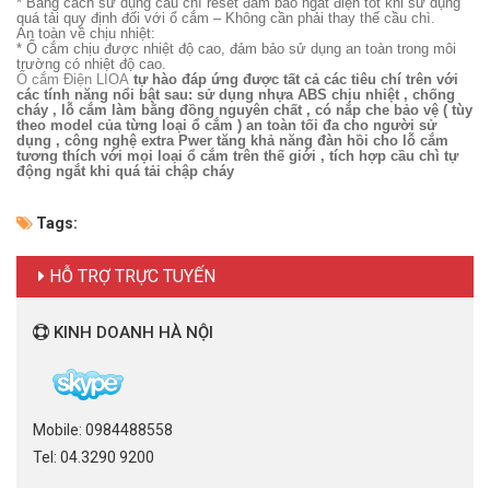
* Bằng cách sử dụng cầu chì reset đảm bảo ngắt điện tốt khi sử dụng
quá tải quy định đối với ổ cắm – Không cần phải thay thế cầu chì.
An toàn về chịu nhiệt:
* Ổ cắm chịu được nhiệt độ cao, đảm bảo sử dụng an toàn trong môi
trường có nhiệt độ cao.
Ổ cắm Điện LIOA
tự hào đáp ứng được tất cả các tiêu chí trên với
các tính năng nổi bật sau: sử dụng nhựa ABS chịu nhiệt , chống
cháy , lỗ cắm làm bằng đồng nguyên chất , có nắp che bảo vệ ( tùy
theo model của từng loại ổ cắm ) an toàn tối đa cho người sử
dụng , công nghệ extra Pwer tăng khả năng đàn hồi cho lỗ cắm
tương thích với mọi loại ổ cắm trên thế giới , tích hợp cầu chì tự
động ngắt khi quá tải chập cháy
Tags:
HỖ TRỢ TRỰC TUYẾN
KINH DOANH HÀ NỘI
Mobile: 0984488558
Tel: 04.3290 9200