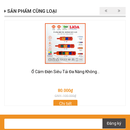
SẢN PHẨM CÙNG LOẠI
Ổ Cắm Điện Siêu Tải Đa Năng Không...
80.000₫
GNY: 100.000₫
Chi tiết
Đăng ký