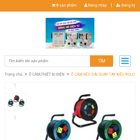
|
0
sản phẩm
Đăng nhập
Đăng ký
TÌM
Trang chủ
Ổ CẮM;THIẾT BỊ ĐIỆN
Ổ CẮM KÉO DÀI QUAY TAY KIỂU RULO