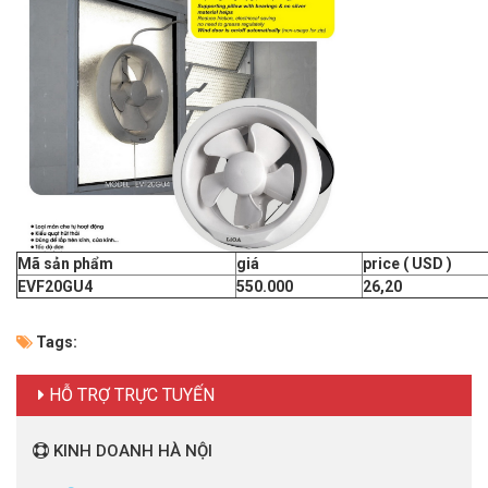
Mã sản phẩm
giá
price ( USD )
EVF20GU4
550.000
26,20
Tags:
HỖ TRỢ TRỰC TUYẾN
KINH DOANH HÀ NỘI