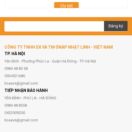
Chi tiết
Đăng ký
CÔNG TY TNHH SX VÀ TM ỔNÁP NHẬT LINH - VIỆT NAM
TP. HÀ NỘI
Yên Bình - Phường Phúc La - Quận Hà Đông - TP. Hà Nội
0984 48 85 58
0934531680
lioaavs@gmail.com
TIẾP NHẬN BẢO HÀNH
YÊN BÌNH - PHÚ LA - HÀ ĐÔNG
0984 48 8558
0432909200
lioaavs@gmail.com