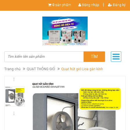
|
0
sản phẩm
Đăng nhập
Đăng ký
TÌM
Trang chủ
QUẠT THÔNG GIÓ
Quạt hút gió Lioa gắn kính