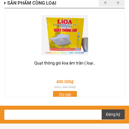
SẢN PHẨM CÙNG LOẠI
Quạt thông gió lioa âm trần ( loại...
400.000₫
GNY: 350.000₫
Chi tiết
Đăng ký