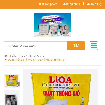
|
0
sản phẩm
Đăng nhập
Đăng ký
TÌM
Trang chủ
QUẠT THÔNG GIÓ
Quạt thông gió lioa âm trần ( loại thổi thẳng )