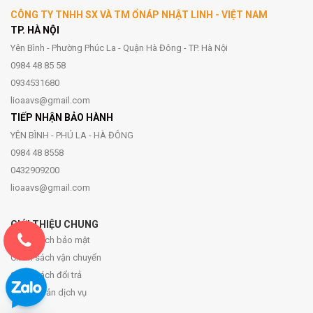
CÔNG TY TNHH SX VÀ TM ỔNÁP NHẬT LINH - VIỆT NAM
TP. HÀ NỘI
Yên Bình - Phường Phúc La - Quận Hà Đông - TP. Hà Nội
0984 48 85 58
0934531680
lioaavs@gmail.com
TIẾP NHẬN BẢO HÀNH
YÊN BÌNH - PHÚ LA - HÀ ĐÔNG
0984 48 8558
0432909200
lioaavs@gmail.com
GIỚI THIỆU CHUNG
Chính sách bảo mật
Chính sách vận chuyển
Chính sách đổi trả
Điều khoản dịch vụ