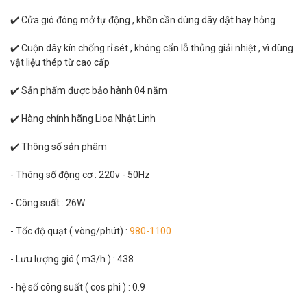
✔️ Cửa gió đóng mở tự động , khồn cần dùng dây dật hay hỏng
✔️ Cuộn dây kín chống rỉ sét , không cẩn lỗ thủng giải nhiệt , vì dùng
vật liệu thép từ cao cấp
✔️ Sản phẩm được bảo hành 04 năm
✔️ Hàng chính hãng Lioa Nhật Linh
✔️ Thông số sản phâm
- Thông số động cơ : 220v - 50Hz
- Công suất : 26W
- Tốc độ quạt ( vòng/phút) :
980-1100
- Lưu lượng gió ( m3/h ) : 438
- hệ số công suất ( cos phi ) : 0.9