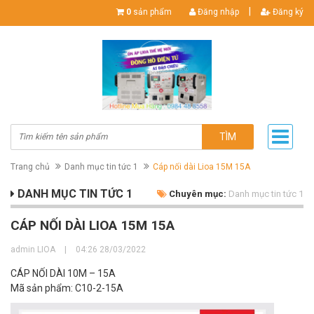
|
0
sản phẩm
Đăng nhập
Đăng ký
TÌM
Trang chủ
Danh mục tin tức 1
Cáp nối dài Lioa 15M 15A
DANH MỤC TIN TỨC 1
Chuyên mục:
Danh mục tin tức 1
CÁP NỐI DÀI LIOA 15M 15A
admin LIOA
|
04:26 28/03/2022
CÁP NỐI DÀI 10M – 15A
Mã sản phẩm: C10-2-15A