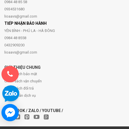
0984 48 85 58
0934531680
lioaavs@gmail.com
TIẾP NHẬN BẢO HÀNH
YÊN BÌNH - PHÚ LA - HÀ ĐÔNG
0984 48 8558
0432909200
lioaavs@gmail.com
GIỚI THIỆU CHUNG
Chính sách bảo mật
Chính sách vận chuyển
Chính sách đổi trả
Điều khoản dịch vụ
FACEBOOK / ZALO / YOUTUBE /