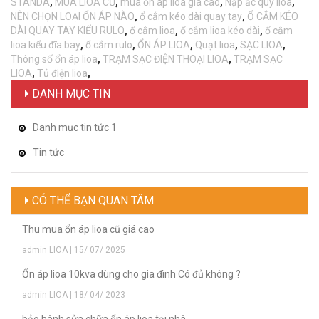
STANDA
,
MUA LIOA CŨ
,
mua ổn áp lioa giá cao
,
Nạp ắc quy lioa
,
NÊN CHỌN LOẠI ỔN ÁP NÀO
,
ổ cắm kéo dài quay tay
,
Ổ CẮM KÉO
DÀI QUAY TAY KIỂU RULO
,
ổ cắm lioa
,
ổ cắm lioa kéo dài
,
ổ cắm
lioa kiểu đĩa bay
,
ổ cắm rulo
,
ỔN ÁP LIOA
,
Quạt lioa
,
SẠC LIOA
,
Thông số ổn áp lioa
,
TRẠM SẠC ĐIỆN THOẠI LIOA
,
TRẠM SẠC
LIOA
,
Tủ điện lioa
,
DANH MỤC TIN
Danh mục tin tức 1
Tin tức
CÓ THỂ BẠN QUAN TÂM
Thu mua ổn áp lioa cũ giá cao
admin LIOA | 15/ 07/ 2025
Ổn áp lioa 10kva dùng cho gia đình Có đủ không ?
admin LIOA | 18/ 04/ 2023
bảo hành sửa chữa ổn áp lioa tại nhà