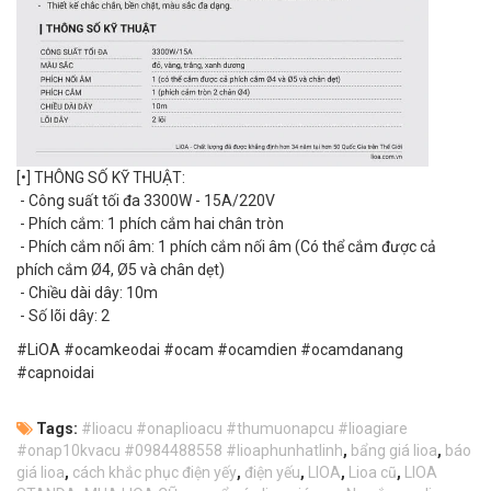
[•] THÔNG SỐ KỸ THUẬT:
- Công suất tối đa 3300W - 15A/220V
- Phích cắm: 1 phích cắm hai chân tròn
- Phích cắm nối âm: 1 phích cắm nối âm (Có thể cắm được cả
phích cắm Ø4, Ø5 và chân dẹt)
- Chiều dài dây: 10m
- Số lõi dây: 2
#LiOA #ocamkeodai #ocam #ocamdien #ocamdanang
#capnoidai
Tags:
#lioacu #onaplioacu #thumuonapcu #lioagiare
#onap10kvacu #0984488558 #lioaphunhatlinh
,
bẩng giá lioa
,
báo
giá lioa
,
cách khắc phục điện yếy
,
điện yếu
,
LIOA
,
Lioa cũ
,
LIOA