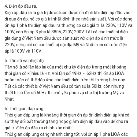
4. Điện áp đầu ra.
Điện áp đầu ra là giá trị được luôn được ổn định khi điện áp đầu vào
đi qua ổn áp, nó có giá trị nhất định theo nhà sản suất. Với các dòng
ổn áp 1 pha thì điện áp đầu ra thường có các giá trị là 220V, 110V và
100V, còn ổn áp 3 pha là 380V, 220V, 200V. Tất cả các thiết bị điện
gia dụng ở Việt Nam đều được sản suất với điện áp định mức là
220V, riêng chỉ có các thiết bị nội địa Mỹ và Nhật mới có mức điện
áp là 100V và 110V.
5. Tần số và nhiệt độ.
Tần số là số lần lặp lại của một chu kỳ điện áp trong một khoảng
thời gian có kí hiệu là Hz. Với tần số 49Hz ~ 62Hz thì ổn áp LiOA
hoàn toàn có thể đáp ứng các thiết điện trên thị trường hiện nay.
Tất cả các thiết bị ở Việt Nam đều có tần số là 50Hz, còn những
thiết bị có tần số 60Hz thì chủ yếu phục vụ cho thị trường Mỹ và
Nhật.
6. Thời gian đáp ứng.
Thời gian đáp ứng là khoảng thời gian ổn áp ổn định điện áp khi có
sự thay đổi bất thường tăng hoặc giảm điện áp đầu vào để cho ra
giá trị điện áp đầu ra chính xác nhất.
Thời gian đáp ứng càng nhanh càng tốt, với ổn áp 1 pha LiOA các