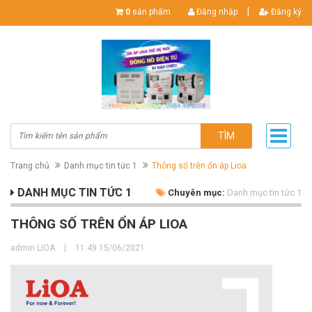
|
0
sản phẩm
Đăng nhập
Đăng ký
TÌM
Trang chủ
Danh mục tin tức 1
Thông số trên ổn áp Lioa
DANH MỤC TIN TỨC 1
Chuyên mục:
Danh mục tin tức 1
THÔNG SỐ TRÊN ỔN ÁP LIOA
admin LIOA
|
11:49 15/06/2021