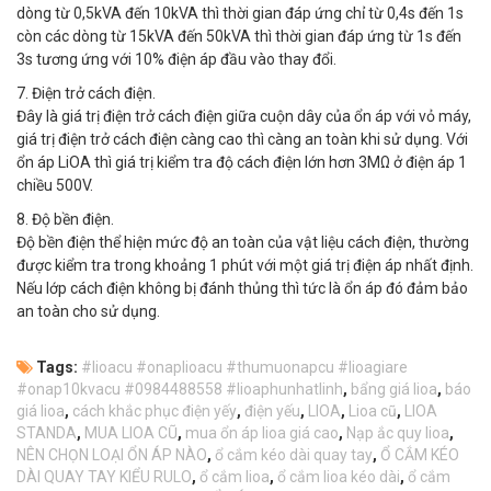
dòng từ 0,5kVA đến 10kVA thì thời gian đáp ứng chỉ từ 0,4s đến 1s
còn các dòng từ 15kVA đến 50kVA thì thời gian đáp ứng từ 1s đến
3s tương ứng với 10% điện áp đầu vào thay đổi.
7. Điện trở cách điện.
Đây là giá trị điện trở cách điện giữa cuộn dây của ổn áp với vỏ máy,
giá trị điện trở cách điện càng cao thì càng an toàn khi sử dụng. Với
ổn áp LiOA thì giá trị kiểm tra độ cách điện lớn hơn 3MΩ ở điện áp 1
chiều 500V.
8. Độ bền điện.
Độ bền điện thể hiện mức độ an toàn của vật liệu cách điện, thường
được kiểm tra trong khoảng 1 phút với một giá trị điện áp nhất định.
Nếu lớp cách điện không bị đánh thủng thì tức là ổn áp đó đảm bảo
an toàn cho sử dụng.
Tags:
#lioacu #onaplioacu #thumuonapcu #lioagiare
#onap10kvacu #0984488558 #lioaphunhatlinh
,
bẩng giá lioa
,
báo
giá lioa
,
cách khắc phục điện yếy
,
điện yếu
,
LIOA
,
Lioa cũ
,
LIOA
STANDA
,
MUA LIOA CŨ
,
mua ổn áp lioa giá cao
,
Nạp ắc quy lioa
,
NÊN CHỌN LOẠI ỔN ÁP NÀO
,
ổ cắm kéo dài quay tay
,
Ổ CẮM KÉO
DÀI QUAY TAY KIỂU RULO
,
ổ cắm lioa
,
ổ cắm lioa kéo dài
,
ổ cắm