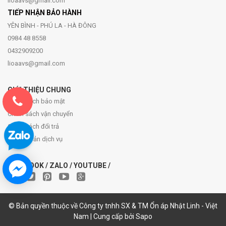
lioaavs@gmail.com
TIẾP NHẬN BẢO HÀNH
YÊN BÌNH - PHÚ LA - HÀ ĐÔNG
0984 48 8558
0432909200
lioaavs@gmail.com
GIỚI THIỆU CHUNG
Chính sách bảo mật
Chính sách vận chuyển
Chính sách đổi trả
Điều khoản dịch vụ
FACEBOOK / ZALO / YOUTUBE /
© Bản quyền thuộc về Công ty tnhh SX & TM Ổn áp Nhật Linh - Việt
Nam | Cung cấp bởi Sapo