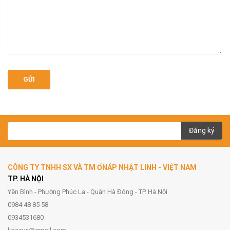
GỬI
Đăng ký
CÔNG TY TNHH SX VÀ TM ỔNÁP NHẬT LINH - VIỆT NAM
TP. HÀ NỘI
Yên Bình - Phường Phúc La - Quận Hà Đông - TP. Hà Nội
0984 48 85 58
0934531680