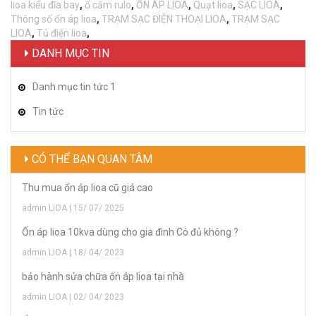
lioa kiểu đĩa bay
,
ổ cắm rulo
,
ỔN ÁP LIOA
,
Quạt lioa
,
SẠC LIOA
,
Thông số ổn áp lioa
,
TRẠM SẠC ĐIỆN THOẠI LIOA
,
TRẠM SẠC
LIOA
,
Tủ điện lioa
,
DANH MỤC TIN
Danh mục tin tức 1
Tin tức
CÓ THỂ BẠN QUAN TÂM
Thu mua ổn áp lioa cũ giá cao
admin LIOA | 15/ 07/ 2025
Ổn áp lioa 10kva dùng cho gia đình Có đủ không ?
admin LIOA | 18/ 04/ 2023
bảo hành sửa chữa ổn áp lioa tại nhà
admin LIOA | 02/ 04/ 2023