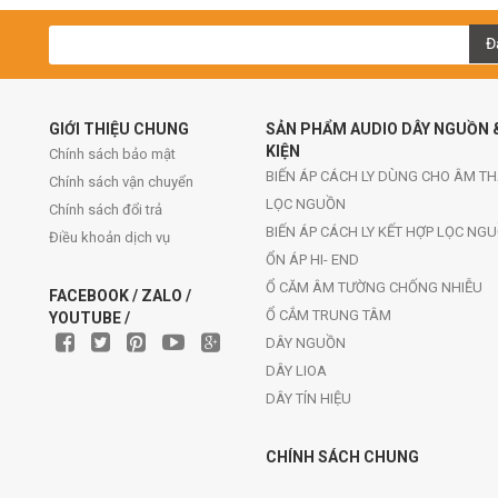
Đ
GIỚI THIỆU CHUNG
SẢN PHẨM AUDIO DÂY NGUỒN 
KIỆN
Chính sách bảo mật
BIẾN ÁP CÁCH LY DÙNG CHO ÂM T
Chính sách vận chuyển
LỌC NGUỒN
Chính sách đổi trả
BIẾN ÁP CÁCH LY KẾT HỢP LỌC NG
Điều khoản dịch vụ
ỔN ÁP HI- END
Ổ CĂM ÂM TƯỜNG CHỐNG NHIỄU
FACEBOOK / ZALO /
Ổ CẮM TRUNG TÂM
YOUTUBE /
DÂY NGUỒN
DÂY LIOA
DÂY TÍN HIỆU
CHÍNH SÁCH CHUNG