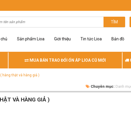
TÌM
 chủ
Sản phẩm Lioa
Giới thiệu
Tin tức Lioa
Bản đồ
MUA BÁN TRAO ĐỔI ỔN ÁP LIOA CŨ MỚI
( hàng thật và hàng giả )
Chuyên mục:
Danh mục 
HẬT VÀ HÀNG GIẢ )