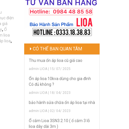
u
hục điện
a giá
ay
,
Ổ
m lioa
p lioa
,
CÓ THỂ BẠN QUAN TÂM
Thu mua ổn áp lioa cũ giá cao
admin LIOA | 15/ 07/ 2025
Ổn áp lioa 10kva dùng cho gia đình
Có đủ không ?
admin LIOA | 18/ 04/ 2023
bảo hành sửa chữa ổn áp lioa tại nhà
admin LIOA | 02/ 04/ 2023
Ổ cắm Lioa 3SN3.2.10 ( ổ cắm 3 lỗ
lioa dây dài 3m )