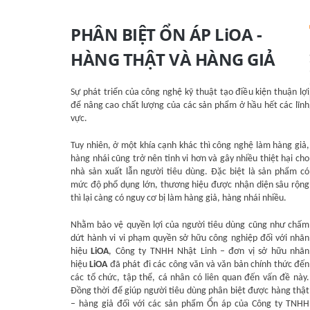
PHÂN BIỆT ỔN ÁP LiOA -
HÀNG THẬT VÀ HÀNG GIẢ
Sự phát triển của công nghệ kỹ thuật tạo điều kiện thuận lợi
để nâng cao chất lượng của các sản phẩm ở hầu hết các lĩnh
vực.
Tuy nhiên, ở một khía cạnh khác thì công nghệ làm hàng giả,
hàng nhái cũng trở nên tinh vi hơn và gây nhiều thiệt hại cho
nhà sản xuất lẫn người tiêu dùng. Đặc biệt là sản phẩm có
mức độ phổ dụng lớn, thương hiệu được nhận diện sâu rộng
thì lại càng có nguy cơ bị làm hàng giả, hàng nhái nhiều.
Nhằm bảo vệ quyền lợi của người tiêu dùng cũng như chấm
dứt hành vi vi phạm quyền sở hữu công nghiệp đối với nhãn
hiệu
LiOA
, Công ty TNHH Nhật Linh – đơn vị sở hữu nhãn
hiệu
LiOA
đã phát đi các công văn và văn bản chính thức đến
các tổ chức, tập thể, cá nhân có liên quan đến vấn đề này.
Đồng thời để giúp người tiêu dùng phân biệt được hàng thật
– hàng giả đối với các sản phẩm Ổn áp của Công ty TNHH