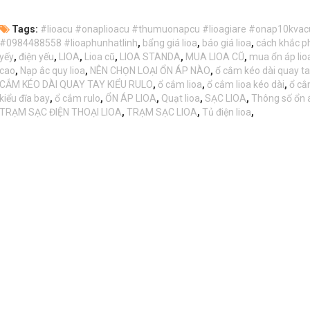
Tags:
#lioacu #onaplioacu #thumuonapcu #lioagiare #onap10kvac
#0984488558 #lioaphunhatlinh
,
bẩng giá lioa
,
báo giá lioa
,
cách khắc p
yếy
,
điện yếu
,
LIOA
,
Lioa cũ
,
LIOA STANDA
,
MUA LIOA CŨ
,
mua ổn áp lio
cao
,
Nạp ắc quy lioa
,
NÊN CHỌN LOẠI ỔN ÁP NÀO
,
ổ cắm kéo dài quay t
CẮM KÉO DÀI QUAY TAY KIỂU RULO
,
ổ cắm lioa
,
ổ cắm lioa kéo dài
,
ổ cắ
kiểu đĩa bay
,
ổ cắm rulo
,
ỔN ÁP LIOA
,
Quạt lioa
,
SẠC LIOA
,
Thông số ổn á
TRẠM SẠC ĐIỆN THOẠI LIOA
,
TRẠM SẠC LIOA
,
Tủ điện lioa
,