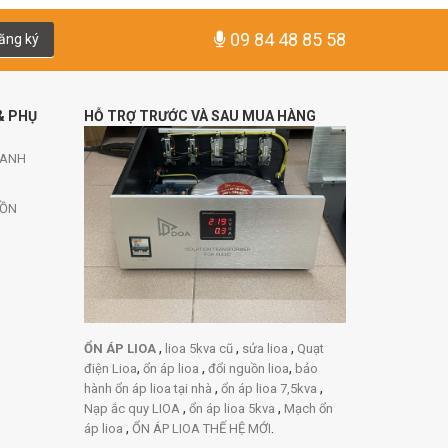
09 84 48 85 58
ăng ký
& PHỤ
HỖ TRỢ TRƯỚC VÀ SAU MUA HÀNG
HANH
UỒN
,
,
,
ỔN ÁP LIOA
lioa 5kva cũ
sửa lioa
Quạt
,
,
,
điện Lioa
ổn áp lioa
đổi nguồn lioa
bảo
,
,
hành ổn áp lioa tại nhà
ổn áp lioa 7,5kva
,
,
Nạp ắc quy LIOA
ổn áp lioa 5kva
Mạch ổn
,
.
áp lioa
ỔN ÁP LIOA THẾ HỆ MỚI