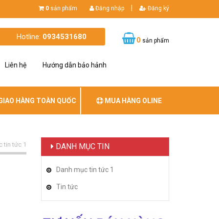
|
0
sản phẩm
Đăng nhập
Đăng ký
Hotline:
0934531680
0
sản phẩm
Liên hệ
Hướng dẫn bảo hảnh
GIAO HÀNG TOÀN QUỐC
MUA HÀNG OLINE
tin tức 1
DANH MỤC TIN
Danh mục tin tức 1
Tin tức