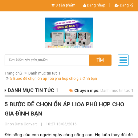
|
0
sản phẩm
Đăng nhập
Đăng ký
TÌM
Trang chủ
Danh mục tin tức 1
5 Bước để chọn ổn áp lioa phù hợp cho gia đình bạn
DANH MỤC TIN TỨC 1
Chuyên mục:
Danh mục tin tức 1
5 BƯỚC ĐỂ CHỌN ỔN ÁP LIOA PHÙ HỢP CHO
GIA ĐÌNH BẠN
Orion Data Convert
|
10:27 18/05/2016
Đời sống của con người ngày càng nâng cao. Họ luôn thay đổi để