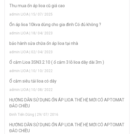
Thu mua ổn áp lioa cũ giá cao
admin LIOA | 15/ 07/ 2025
Ổn áp lioa 10kva dùng cho gia đình Có đủ không ?
admin LIOA | 18/ 04/ 2023
bảo hành sửa chữa ổn áp lioa tại nhà
admin LIOA | 02/ 04/ 2023
Ổ cắm Lioa 3SN3.2.10 ( ổ cắm 3 lỗ lioa dây dài 3m )
admin LIOA | 10/ 10/ 2022
Ổ cắm siêu tải lioa có dây
admin LIOA | 10/ 08/ 2022
HƯỚNG DẪN SỬ DỤNG ỔN ÁP LIOA THẾ HỆ MỚI CÓ APTOMAT
ĐẢO CHIỀU
Đinh Tiến Dũng | 29/ 07/ 2016
HƯỚNG DẪN SỬ DỤNG ỔN ÁP LIOA THẾ HỆ MỚI CÓ APTOMAT
ĐẢO CHIỀU