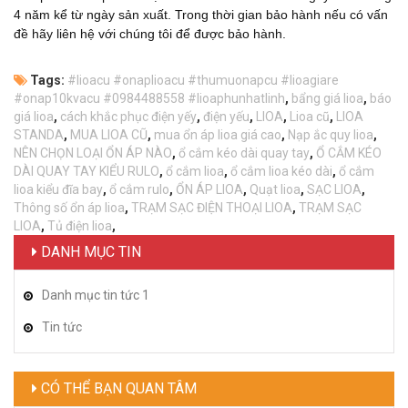
4 năm kể từ ngày sản xuất. Trong thời gian bảo hành nếu có vấn
đề hãy liên hệ với chúng tôi để được bảo hành.
Tags:
#lioacu #onaplioacu #thumuonapcu #lioagiare
#onap10kvacu #0984488558 #lioaphunhatlinh
,
bẩng giá lioa
,
báo
giá lioa
,
cách khắc phục điện yếy
,
điện yếu
,
LIOA
,
Lioa cũ
,
LIOA
STANDA
,
MUA LIOA CŨ
,
mua ổn áp lioa giá cao
,
Nạp ắc quy lioa
,
NÊN CHỌN LOẠI ỔN ÁP NÀO
,
ổ cắm kéo dài quay tay
,
Ổ CẮM KÉO
DÀI QUAY TAY KIỂU RULO
,
ổ cắm lioa
,
ổ cắm lioa kéo dài
,
ổ cắm
lioa kiểu đĩa bay
,
ổ cắm rulo
,
ỔN ÁP LIOA
,
Quạt lioa
,
SẠC LIOA
,
Thông số ổn áp lioa
,
TRẠM SẠC ĐIỆN THOẠI LIOA
,
TRẠM SẠC
LIOA
,
Tủ điện lioa
,
DANH MỤC TIN
Danh mục tin tức 1
Tin tức
CÓ THỂ BẠN QUAN TÂM