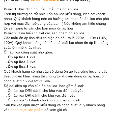
Bước 1:
Xác định nhu cầu, mẫu mã ổn áp lioa.
Trên thị trường có rất nhiều ổn áp lioa kiểu dáng, kích cỡ khách
nhau. Quý khách hàng nên có hướng lựa chọn ổn áp lioa cho phù
hợp với mục đích sử dụng của bạn. ( Nếu không am hiểu chúng
tôi sẫn sàng tư vấn cho bạn mua ổn áp lioa
Bước 2:
Tìm hiểu chi tiết các sản phẩm ổn áp lioa.
Các mẩu ổn áp lioa đều có điện áp đầu ra là 220V – 110V (110V,
120V). Quý khách hàng có thể thoải mái lựa chọn ổn áp lioa công
suất lớn nhỏ khác nhau.
Ổn áp lioa công suất nhỏ gồm:
.
Ổn áp lioa 1 kva.
. Ổn áp lioa 2 kva.
. Ổn áp lioa 3 kva.
Quý khách hàng có nhu cầu sử dụng ổn áp lioa cùng lúc cho các
thiết bị điện khác nhau thì chúng tôi khuyên dùng ổn áp lioa có
công suất từ 5 kva tới 30 kva.
Độ dài điện áp vào của ổn áp lioa bao gồm 5 loại:
. Ổn áp lioa DRII dành cho khu vực điện quá yếu.
. Ổn áp lioa DRI dành cho khu vực điện yếu.
. Ổn áp lioa SH dành cho khu vực điện ổn định.
Sau khi xác định được kiểu dáng và công suất, quý khách hàng
vào
danh mục sản phẩm
để xem giá cả.