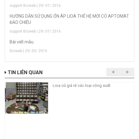
support Bizweb | 29/ 07/ 2016
HƯỚNG DẪN SỬ DỤNG ỔN ÁP LIOA THẾ HỆ MỚI CÓ APTOMAT
ĐẢO CHIỀU
support Bizweb | 29/ 07/ 2016
Bài viết mẫu
Bizweb | 29/ 05/ 2015
TIN LIÊN QUAN
Lioa cũ giá rẻ các loại công suất