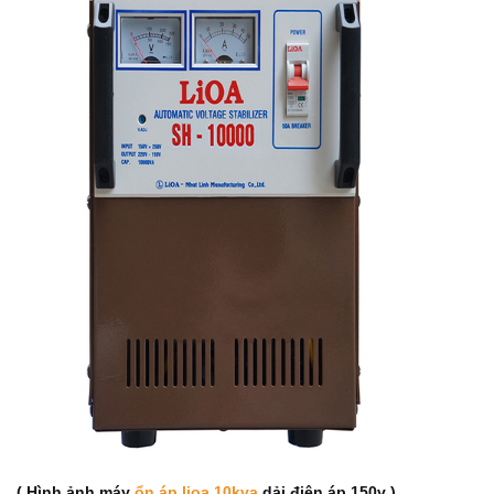
( Hình ảnh máy
ổn áp lioa 10kva
dải điện áp 150v )