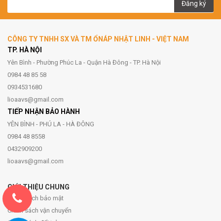
Đăng ký
CÔNG TY TNHH SX VÀ TM ỔNÁP NHẬT LINH - VIỆT NAM
TP. HÀ NỘI
Yên Bình - Phường Phúc La - Quận Hà Đông - TP. Hà Nội
0984 48 85 58
0934531680
lioaavs@gmail.com
TIẾP NHẬN BẢO HÀNH
YÊN BÌNH - PHÚ LA - HÀ ĐÔNG
0984 48 8558
0432909200
lioaavs@gmail.com
GIỚI THIỆU CHUNG
Chính sách bảo mật
Chính sách vận chuyển